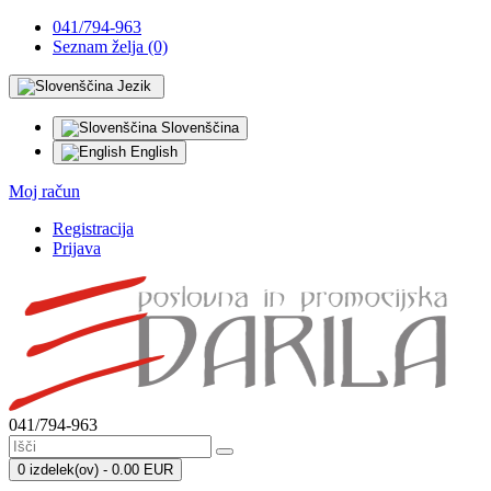
041/794-963
Seznam želja (0)
Jezik
Slovenščina
English
Moj račun
Registracija
Prijava
041/794-963
0 izdelek(ov) - 0.00 EUR