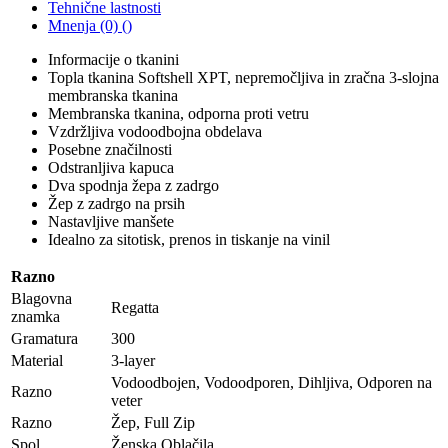
Tehnične lastnosti
Mnenja (0) ()
Informacije o tkanini
Topla tkanina Softshell XPT, nepremočljiva in zračna 3-slojna
membranska tkanina
Membranska tkanina, odporna proti vetru
Vzdržljiva vodoodbojna obdelava
Posebne značilnosti
Odstranljiva kapuca
Dva spodnja žepa z zadrgo
Žep z zadrgo na prsih
Nastavljive manšete
Idealno za sitotisk, prenos in tiskanje na vinil
Razno
Blagovna
Regatta
znamka
Gramatura
300
Material
3-layer
Vodoodbojen, Vodoodporen, Dihljiva, Odporen na
Razno
veter
Razno
Žep, Full Zip
Spol
Ženska Oblačila