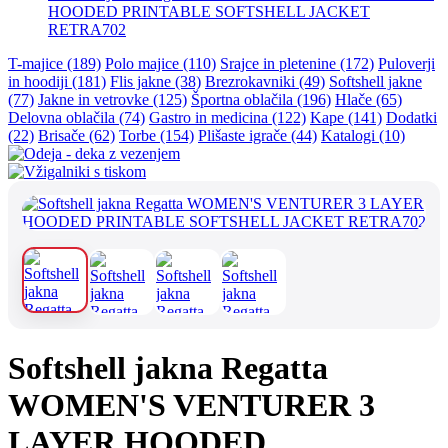
HOODED PRINTABLE SOFTSHELL JACKET
RETRA702
T-majice (189)
Polo majice (110)
Srajce in pletenine (172)
Puloverji
in hoodiji (181)
Flis jakne (38)
Brezrokavniki (49)
Softshell jakne
(77)
Jakne in vetrovke (125)
Športna oblačila (196)
Hlače (65)
Delovna oblačila (74)
Gastro in medicina (122)
Kape (141)
Dodatki
(22)
Brisače (62)
Torbe (154)
Plišaste igrače (44)
Katalogi (10)
Softshell jakna Regatta
WOMEN'S VENTURER 3
LAYER HOODED