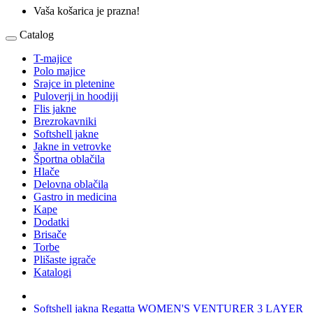
Vaša košarica je prazna!
Catalog
T-majice
Polo majice
Srajce in pletenine
Puloverji in hoodiji
Flis jakne
Brezrokavniki
Softshell jakne
Jakne in vetrovke
Športna oblačila
Hlače
Delovna oblačila
Gastro in medicina
Kape
Dodatki
Brisače
Torbe
Plišaste igrače
Katalogi
Softshell jakna Regatta WOMEN'S VENTURER 3 LAYER