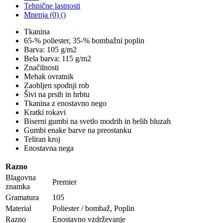
Tehnične lastnosti
Mnenja (0) ()
Tkanina
65-% poliester, 35-% bombažni poplin
Barva: 105 g/m2
Bela barva: 115 g/m2
Značilnosti
Mehak ovratnik
Zaobljen spodnji rob
Šivi na prsih in hrbtu
Tkanina z enostavno nego
Kratki rokavi
Biserni gumbi na svetlo modrih in belih bluzah
Gumbi enake barve na preostanku
Teliran kroj
Enostavna nega
Razno
Blagovna
Premier
znamka
Gramatura
105
Material
Poliester / bombaž, Poplin
Razno
Enostavno vzdrževanje