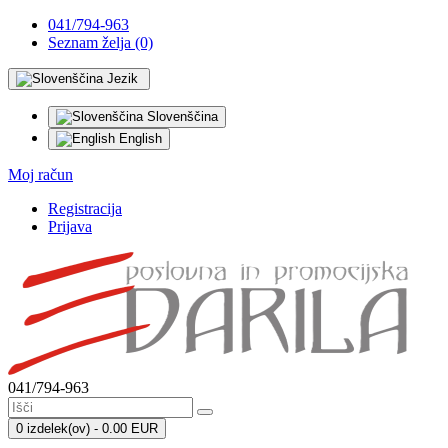
041/794-963
Seznam želja (0)
Jezik
Slovenščina
English
Moj račun
Registracija
Prijava
041/794-963
0 izdelek(ov) - 0.00 EUR