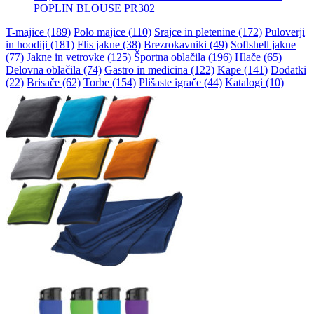
POPLIN BLOUSE PR302
T-majice (189)
Polo majice (110)
Srajce in pletenine (172)
Puloverji
in hoodiji (181)
Flis jakne (38)
Brezrokavniki (49)
Softshell jakne
(77)
Jakne in vetrovke (125)
Športna oblačila (196)
Hlače (65)
Delovna oblačila (74)
Gastro in medicina (122)
Kape (141)
Dodatki
(22)
Brisače (62)
Torbe (154)
Plišaste igrače (44)
Katalogi (10)