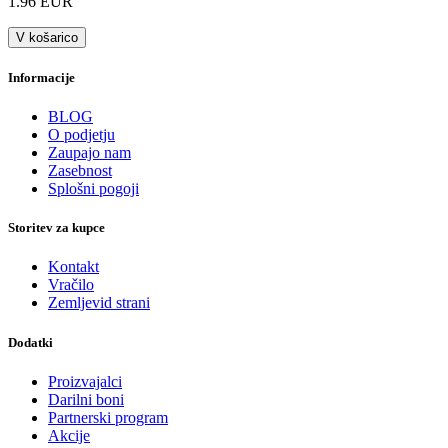
1.96 EUR
V košarico
Informacije
BLOG
O podjetju
Zaupajo nam
Zasebnost
Splošni pogoji
Storitev za kupce
Kontakt
Vračilo
Zemljevid strani
Dodatki
Proizvajalci
Darilni boni
Partnerski program
Akcije