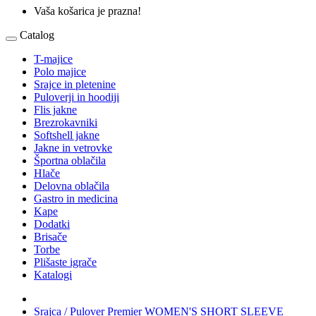
Vaša košarica je prazna!
Catalog
T-majice
Polo majice
Srajce in pletenine
Puloverji in hoodiji
Flis jakne
Brezrokavniki
Softshell jakne
Jakne in vetrovke
Športna oblačila
Hlače
Delovna oblačila
Gastro in medicina
Kape
Dodatki
Brisače
Torbe
Plišaste igrače
Katalogi
Srajca / Pulover Premier WOMEN'S SHORT SLEEVE