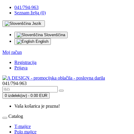
041/794-963
Seznam želja (0)
Jezik
Slovenščina
English
Moj račun
Registracija
Prijava
041/794-963
0 izdelek(ov) - 0.00 EUR
Vaša košarica je prazna!
Catalog
T-majice
Polo majice