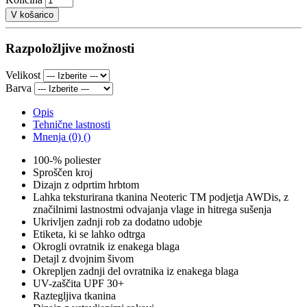
V košarico
Razpoložljive možnosti
Velikost
Barva
Opis
Tehnične lastnosti
Mnenja (0) ()
100-% poliester
Sproščen kroj
Dizajn z odprtim hrbtom
Lahka teksturirana tkanina Neoteric TM podjetja AWDis, z
značilnimi lastnostmi odvajanja vlage in hitrega sušenja
Ukrivljen zadnji rob za dodatno udobje
Etiketa, ki se lahko odtrga
Okrogli ovratnik iz enakega blaga
Detajl z dvojnim šivom
Okrepljen zadnji del ovratnika iz enakega blaga
UV-zaščita UPF 30+
Raztegljiva tkanina