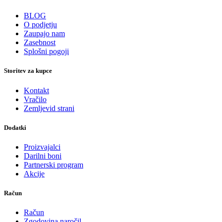
BLOG
O podjetju
Zaupajo nam
Zasebnost
Splošni pogoji
Storitev za kupce
Kontakt
Vračilo
Zemljevid strani
Dodatki
Proizvajalci
Darilni boni
Partnerski program
Akcije
Račun
Račun
Zgodovina naročil