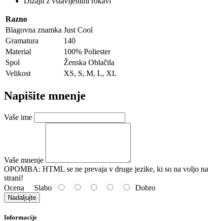
Dizajn z vstavljenimi rokavi
Razno
Blagovna znamka
Just Cool
Gramatura
140
Material
100% Poliester
Spol
Ženska Oblačila
Velikost
XS, S, M, L, XL
Napišite mnenje
Vaše ime
Vaše mnenje
OPOMBA:
HTML se ne prevaja v druge jezike, ki so na voljo na
strani!
Ocena
Slabo
Dobro
Nadaljujte
Informacije