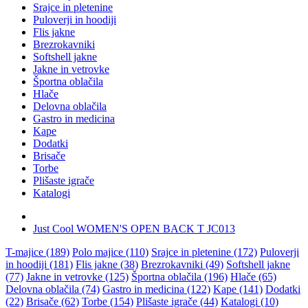
Srajce in pletenine
Puloverji in hoodiji
Flis jakne
Brezrokavniki
Softshell jakne
Jakne in vetrovke
Športna oblačila
Hlače
Delovna oblačila
Gastro in medicina
Kape
Dodatki
Brisače
Torbe
Plišaste igrače
Katalogi
Just Cool WOMEN'S OPEN BACK T JC013
T-majice (189)
Polo majice (110)
Srajce in pletenine (172)
Puloverji
in hoodiji (181)
Flis jakne (38)
Brezrokavniki (49)
Softshell jakne
(77)
Jakne in vetrovke (125)
Športna oblačila (196)
Hlače (65)
Delovna oblačila (74)
Gastro in medicina (122)
Kape (141)
Dodatki
(22)
Brisače (62)
Torbe (154)
Plišaste igrače (44)
Katalogi (10)