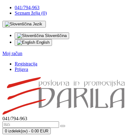
041/794-963
Seznam želja (0)
Jezik
Slovenščina
English
Moj račun
Registracija
Prijava
041/794-963
0 izdelek(ov) - 0.00 EUR