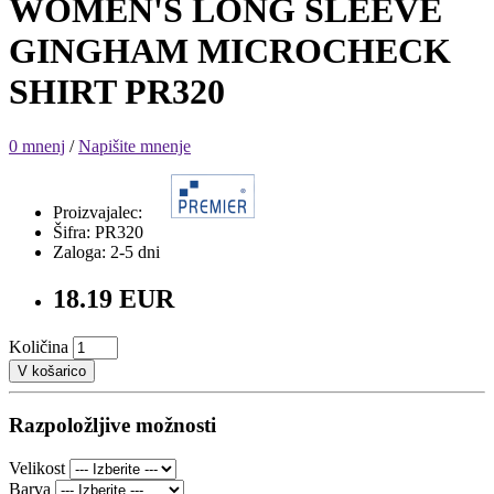
WOMEN'S LONG SLEEVE
GINGHAM MICROCHECK
SHIRT PR320
0 mnenj
/
Napišite mnenje
Proizvajalec:
Šifra: PR320
Zaloga: 2-5 dni
18.19 EUR
Količina
V košarico
Razpoložljive možnosti
Velikost
Barva