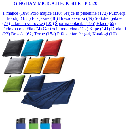
GINGHAM MICROCHECK SHIRT PR320
T-majice (189)
Polo majice (110)
Srajce in pletenine (172)
Puloverji
in hoodiji (181)
Flis jakne (38)
Brezrokavniki (49)
Softshell jakne
(77)
Jakne in vetrovke (125)
Športna oblačila (196)
Hlače (65)
Delovna oblačila (74)
Gastro in medicina (122)
Kape (141)
Dodatki
(22)
Brisače (62)
Torbe (154)
Plišaste igrače (44)
Katalogi (10)