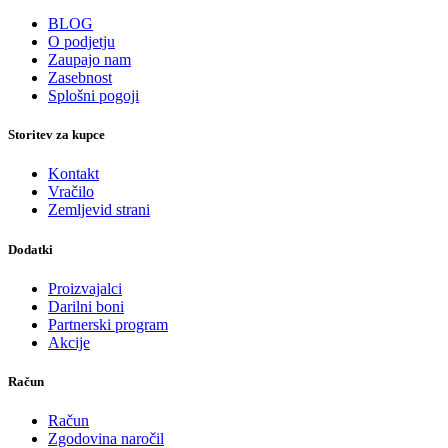
BLOG
O podjetju
Zaupajo nam
Zasebnost
Splošni pogoji
Storitev za kupce
Kontakt
Vračilo
Zemljevid strani
Dodatki
Proizvajalci
Darilni boni
Partnerski program
Akcije
Račun
Račun
Zgodovina naročil