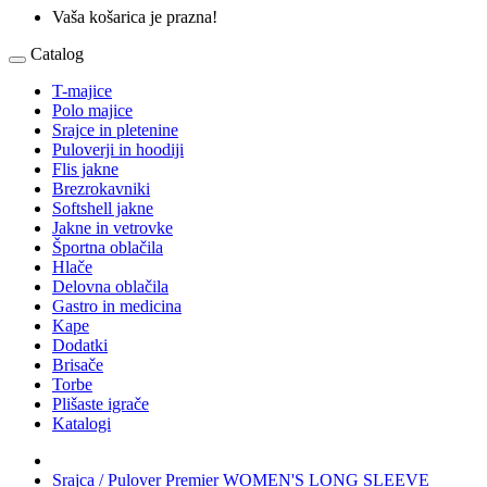
Vaša košarica je prazna!
Catalog
T-majice
Polo majice
Srajce in pletenine
Puloverji in hoodiji
Flis jakne
Brezrokavniki
Softshell jakne
Jakne in vetrovke
Športna oblačila
Hlače
Delovna oblačila
Gastro in medicina
Kape
Dodatki
Brisače
Torbe
Plišaste igrače
Katalogi
Srajca / Pulover Premier WOMEN'S LONG SLEEVE