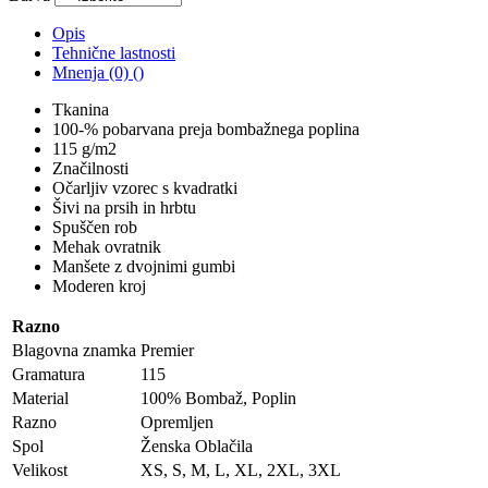
Opis
Tehnične lastnosti
Mnenja (0) ()
Tkanina
100-% pobarvana preja bombažnega poplina
115 g/m2
Značilnosti
Očarljiv vzorec s kvadratki
Šivi na prsih in hrbtu
Spuščen rob
Mehak ovratnik
Manšete z dvojnimi gumbi
Moderen kroj
Razno
Blagovna znamka
Premier
Gramatura
115
Material
100% Bombaž, Poplin
Razno
Opremljen
Spol
Ženska Oblačila
Velikost
XS, S, M, L, XL, 2XL, 3XL