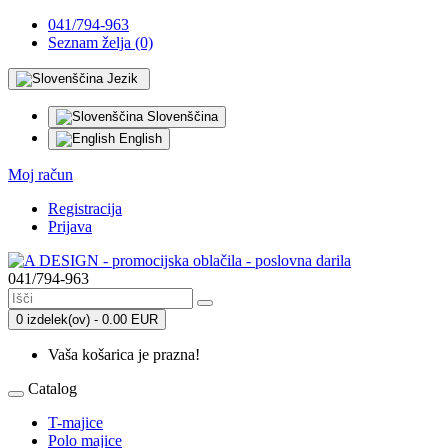
041/794-963
Seznam želja (0)
Jezik
Slovenščina
English
Moj račun
Registracija
Prijava
041/794-963
0 izdelek(ov) - 0.00 EUR
Vaša košarica je prazna!
Catalog
T-majice
Polo majice