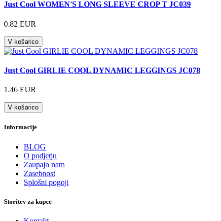
Just Cool WOMEN'S LONG SLEEVE CROP T JC039
0.82 EUR
V košarico
Just Cool GIRLIE COOL DYNAMIC LEGGINGS JC078
1.46 EUR
V košarico
Informacije
BLOG
O podjetju
Zaupajo nam
Zasebnost
Splošni pogoji
Storitev za kupce
Kontakt