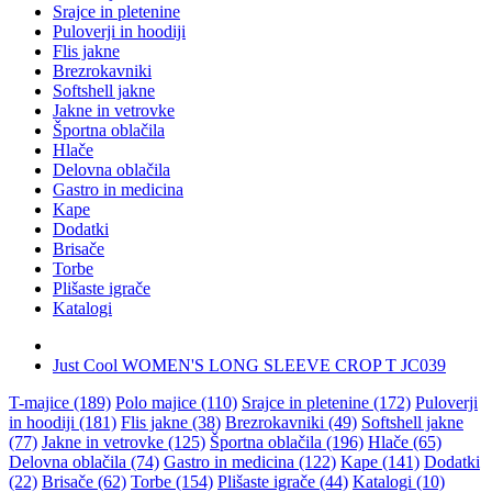
Srajce in pletenine
Puloverji in hoodiji
Flis jakne
Brezrokavniki
Softshell jakne
Jakne in vetrovke
Športna oblačila
Hlače
Delovna oblačila
Gastro in medicina
Kape
Dodatki
Brisače
Torbe
Plišaste igrače
Katalogi
Just Cool WOMEN'S LONG SLEEVE CROP T JC039
T-majice (189)
Polo majice (110)
Srajce in pletenine (172)
Puloverji
in hoodiji (181)
Flis jakne (38)
Brezrokavniki (49)
Softshell jakne
(77)
Jakne in vetrovke (125)
Športna oblačila (196)
Hlače (65)
Delovna oblačila (74)
Gastro in medicina (122)
Kape (141)
Dodatki
(22)
Brisače (62)
Torbe (154)
Plišaste igrače (44)
Katalogi (10)