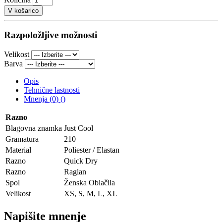
V košarico
Razpoložljive možnosti
Velikost
Barva
Opis
Tehnične lastnosti
Mnenja (0) ()
Razno
Blagovna znamka
Just Cool
Gramatura
210
Material
Poliester / Elastan
Razno
Quick Dry
Razno
Raglan
Spol
Ženska Oblačila
Velikost
XS, S, M, L, XL
Napišite mnenje