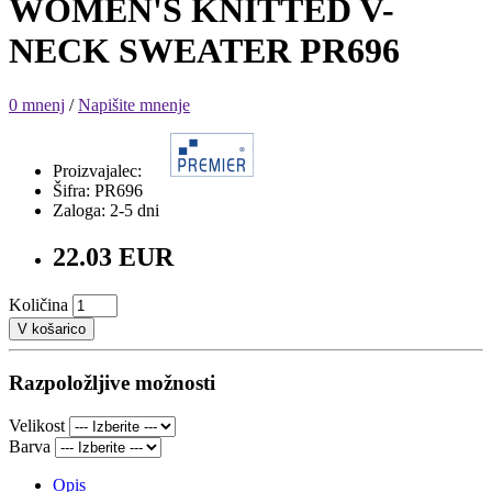
WOMEN'S KNITTED V-
NECK SWEATER PR696
0 mnenj
/
Napišite mnenje
Proizvajalec:
Šifra: PR696
Zaloga: 2-5 dni
22.03 EUR
Količina
V košarico
Razpoložljive možnosti
Velikost
Barva
Opis