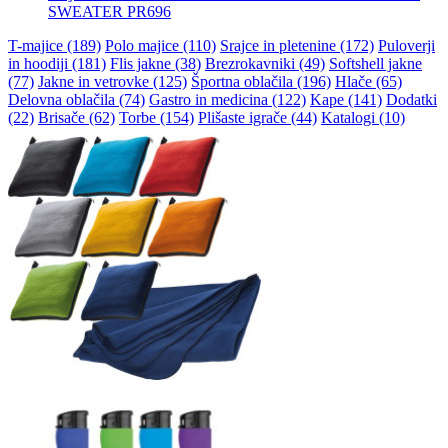
SWEATER PR696
T-majice (189)
Polo majice (110)
Srajce in pletenine (172)
Puloverji
in hoodiji (181)
Flis jakne (38)
Brezrokavniki (49)
Softshell jakne
(77)
Jakne in vetrovke (125)
Športna oblačila (196)
Hlače (65)
Delovna oblačila (74)
Gastro in medicina (122)
Kape (141)
Dodatki
(22)
Brisače (62)
Torbe (154)
Plišaste igrače (44)
Katalogi (10)