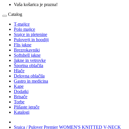
Vaša košarica je prazna!
Catalog
T-majice
Polo majice
Srajce in pletenine
Puloverji in hoodiji
Flis jakne
Brezrokavniki
Softshell jakne
Jakne in vetrovke
Športna oblačila
Hlače
Delovna oblačila
Gastro in medicina
Kape
Dodatki
Brisače
Torbe
Plišaste igrače
Katalogi
Srajca / Pulover Premier WOMEN'S KNITTED V-NECK