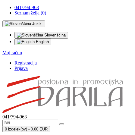
041/794-963
Seznam želja (0)
Jezik
Slovenščina
English
Moj račun
Registracija
Prijava
041/794-963
0 izdelek(ov) - 0.00 EUR