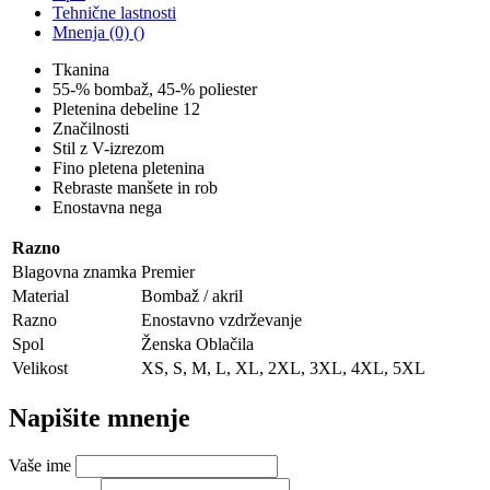
Tehnične lastnosti
Mnenja (0) ()
Tkanina
55-% bombaž, 45-% poliester
Pletenina debeline 12
Značilnosti
Stil z V-izrezom
Fino pletena pletenina
Rebraste manšete in rob
Enostavna nega
Razno
Blagovna znamka
Premier
Material
Bombaž / akril
Razno
Enostavno vzdrževanje
Spol
Ženska Oblačila
Velikost
XS, S, M, L, XL, 2XL, 3XL, 4XL, 5XL
Napišite mnenje
Vaše ime