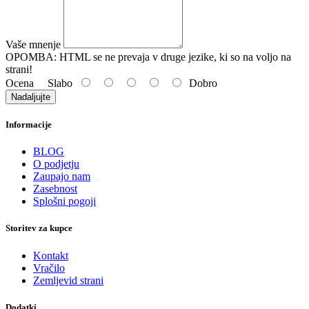
Vaše mnenje
OPOMBA:
HTML se ne prevaja v druge jezike, ki so na voljo na
strani!
Ocena
Slabo
Dobro
Nadaljujte
Informacije
BLOG
O podjetju
Zaupajo nam
Zasebnost
Splošni pogoji
Storitev za kupce
Kontakt
Vračilo
Zemljevid strani
Dodatki