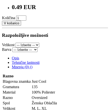
0.49 EUR
Količina
V košarico
Razpoložljive možnosti
Velikost
Barva
Opis
Tehnične lastnosti
Mnenja (0) ()
Razno
Blagovna znamka
Just Cool
Gramatura
135
Material
100% Poliester
Razno
Oversized
Spol
Ženska Oblačila
Velikost
M, L, XL