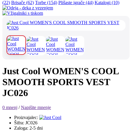
(22)
Brisače (62)
Torbe (154)
Plišaste igrače (44)
Katalogi (10)
Just Cool WOMEN'S COOL
SMOOTH SPORTS VEST
JC026
0 mnenj
/
Napišite mnenje
Proizvajalec:
Šifra: JC026
Zaloga: 2-5 dni