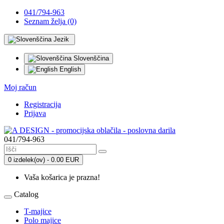
041/794-963
Seznam želja (0)
Jezik
Slovenščina
English
Moj račun
Registracija
Prijava
041/794-963
0 izdelek(ov) - 0.00 EUR
Vaša košarica je prazna!
Catalog
T-majice
Polo majice