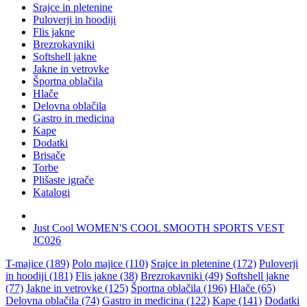
Srajce in pletenine
Puloverji in hoodiji
Flis jakne
Brezrokavniki
Softshell jakne
Jakne in vetrovke
Športna oblačila
Hlače
Delovna oblačila
Gastro in medicina
Kape
Dodatki
Brisače
Torbe
Plišaste igrače
Katalogi
Just Cool WOMEN'S COOL SMOOTH SPORTS VEST
JC026
T-majice (189)
Polo majice (110)
Srajce in pletenine (172)
Puloverji
in hoodiji (181)
Flis jakne (38)
Brezrokavniki (49)
Softshell jakne
(77)
Jakne in vetrovke (125)
Športna oblačila (196)
Hlače (65)
Delovna oblačila (74)
Gastro in medicina (122)
Kape (141)
Dodatki