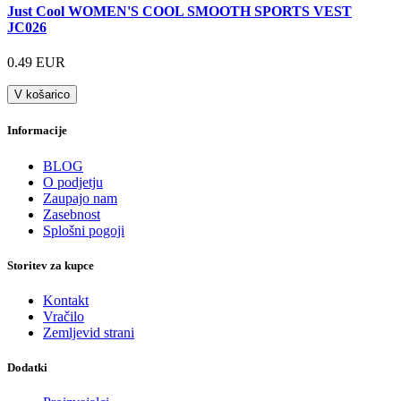
Just Cool WOMEN'S COOL SMOOTH SPORTS VEST
JC026
0.49 EUR
V košarico
Informacije
BLOG
O podjetju
Zaupajo nam
Zasebnost
Splošni pogoji
Storitev za kupce
Kontakt
Vračilo
Zemljevid strani
Dodatki