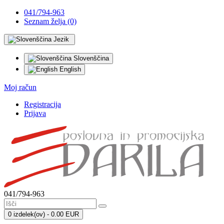
041/794-963
Seznam želja (0)
Jezik
Slovenščina
English
Moj račun
Registracija
Prijava
041/794-963
0 izdelek(ov) - 0.00 EUR