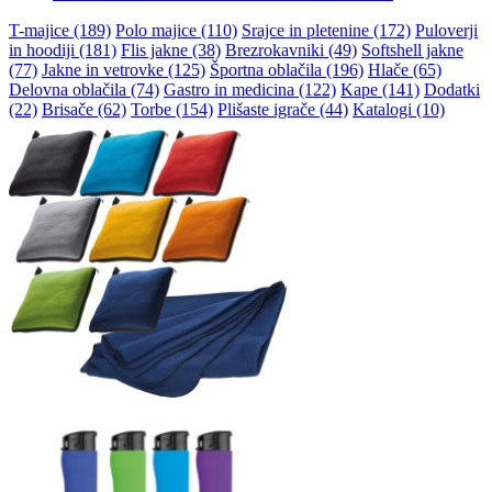
T-majice (189)
Polo majice (110)
Srajce in pletenine (172)
Puloverji
in hoodiji (181)
Flis jakne (38)
Brezrokavniki (49)
Softshell jakne
(77)
Jakne in vetrovke (125)
Športna oblačila (196)
Hlače (65)
Delovna oblačila (74)
Gastro in medicina (122)
Kape (141)
Dodatki
(22)
Brisače (62)
Torbe (154)
Plišaste igrače (44)
Katalogi (10)