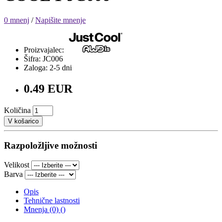
0 mnenj
/
Napišite mnenje
Proizvajalec:
Šifra: JC006
Zaloga: 2-5 dni
0.49 EUR
Količina
V košarico
Razpoložljive možnosti
Velikost
Barva
Opis
Tehnične lastnosti
Mnenja (0) ()