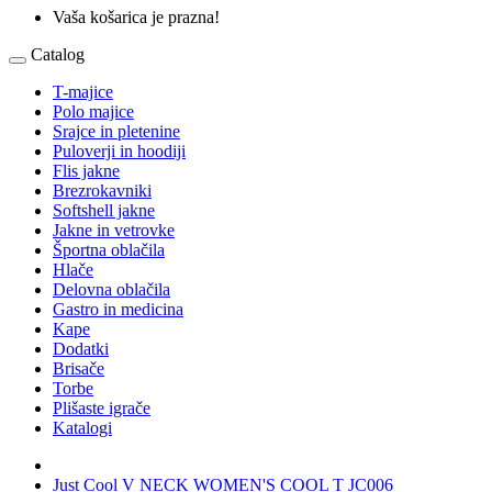
Vaša košarica je prazna!
Catalog
T-majice
Polo majice
Srajce in pletenine
Puloverji in hoodiji
Flis jakne
Brezrokavniki
Softshell jakne
Jakne in vetrovke
Športna oblačila
Hlače
Delovna oblačila
Gastro in medicina
Kape
Dodatki
Brisače
Torbe
Plišaste igrače
Katalogi
Just Cool V NECK WOMEN'S COOL T JC006