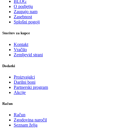
BLOG
O podjetju
Zaupajo nam
Zasebnost
Splošni pogoji
Storitev za kupce
Kontakt
Vračilo
Zemljevid strani
Dodatki
Proizvajalci
Darilni boni
Partnerski program
Akcije
Račun
Račun
Zgodovina naročil
Seznam želja