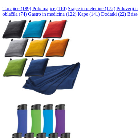
T-majice (189)
Polo majice (110)
Srajce in pletenine (172)
Puloverji i
oblačila (74)
Gastro in medicina (122)
Kape (141)
Dodatki (22)
Brisa