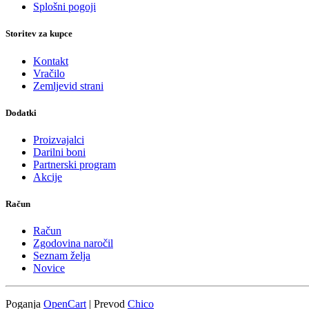
Splošni pogoji
Storitev za kupce
Kontakt
Vračilo
Zemljevid strani
Dodatki
Proizvajalci
Darilni boni
Partnerski program
Akcije
Račun
Račun
Zgodovina naročil
Seznam želja
Novice
Poganja
OpenCart
| Prevod
Chico