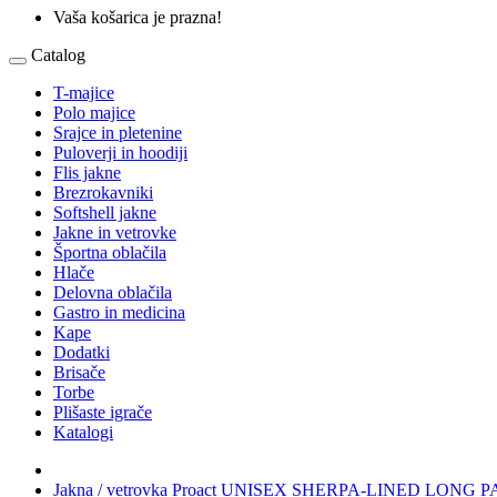
Vaša košarica je prazna!
Catalog
T-majice
Polo majice
Srajce in pletenine
Puloverji in hoodiji
Flis jakne
Brezrokavniki
Softshell jakne
Jakne in vetrovke
Športna oblačila
Hlače
Delovna oblačila
Gastro in medicina
Kape
Dodatki
Brisače
Torbe
Plišaste igrače
Katalogi
Jakna / vetrovka Proact UNISEX SHERPA-LINED LONG 