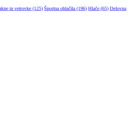
akne in vetrovke (125)
Športna oblačila (196)
Hlače (65)
Delovna