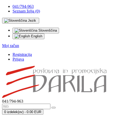
041/794-963
Seznam želja (0)
Jezik
Slovenščina
English
Moj račun
Registracija
Prijava
041/794-963
0 izdelek(ov) - 0.00 EUR