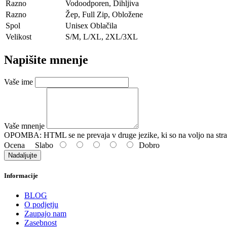
Razno
Vodoodporen, Dihljiva
Razno
Žep, Full Zip, Obložene
Spol
Unisex Oblačila
Velikost
S/M, L/XL, 2XL/3XL
Napišite mnenje
Vaše ime
Vaše mnenje
OPOMBA:
HTML se ne prevaja v druge jezike, ki so na voljo na stra
Ocena
Slabo
Dobro
Nadaljujte
Informacije
BLOG
O podjetju
Zaupajo nam
Zasebnost