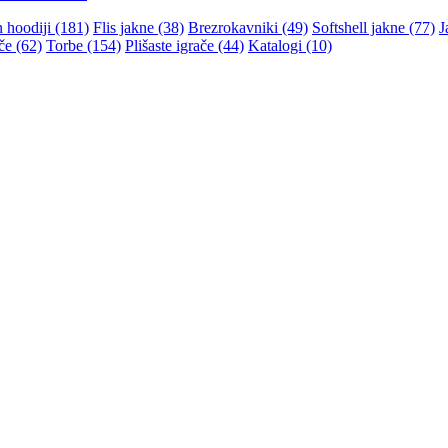
n hoodiji (181)
Flis jakne (38)
Brezrokavniki (49)
Softshell jakne (77)
J
če (62)
Torbe (154)
Plišaste igrače (44)
Katalogi (10)