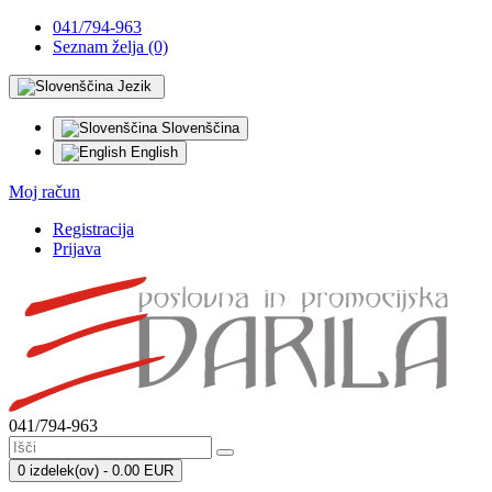
041/794-963
Seznam želja (0)
Jezik
Slovenščina
English
Moj račun
Registracija
Prijava
041/794-963
0 izdelek(ov) - 0.00 EUR