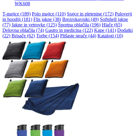
WK608
T-majice (189)
Polo majice (110)
Srajce in pletenine (172)
Puloverji
in hoodiji (181)
Flis jakne (38)
Brezrokavniki (49)
Softshell jakne
(77)
Jakne in vetrovke (125)
Športna oblačila (196)
Hlače (65)
Delovna oblačila (74)
Gastro in medicina (122)
Kape (141)
Dodatki
(22)
Brisače (62)
Torbe (154)
Plišaste igrače (44)
Katalogi (10)