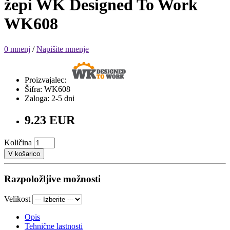
žepi WK Designed To Work
WK608
0 mnenj
/
Napišite mnenje
Proizvajalec:
Šifra: WK608
Zaloga: 2-5 dni
9.23 EUR
Količina
V košarico
Razpoložljive možnosti
Velikost
Opis
Tehnične lastnosti