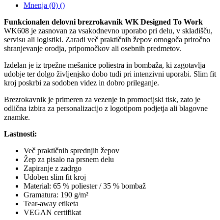
Mnenja (0) ()
Funkcionalen delovni brezrokavnik WK Designed To Work
WK608 je zasnovan za vsakodnevno uporabo pri delu, v skladišču,
servisu ali logistiki. Zaradi več praktičnih žepov omogoča priročno
shranjevanje orodja, pripomočkov ali osebnih predmetov.
Izdelan je iz trpežne mešanice poliestra in bombaža, ki zagotavlja
udobje ter dolgo življenjsko dobo tudi pri intenzivni uporabi. Slim fit
kroj poskrbi za sodoben videz in dobro prileganje.
Brezrokavnik je primeren za vezenje in promocijski tisk, zato je
odlična izbira za personalizacijo z logotipom podjetja ali blagovne
znamke.
Lastnosti:
Več praktičnih sprednjih žepov
Žep za pisalo na prsnem delu
Zapiranje z zadrgo
Udoben slim fit kroj
Material: 65 % poliester / 35 % bombaž
Gramatura: 190 g/m²
Tear-away etiketa
VEGAN certifikat