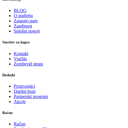
BLOG
O podjetju
Zaupajo nam
Zasebnost
Splošni pogoji
Storitev za kupce
Kontakt
Vračilo
Zemljevid strani
Dodatki
Proizvajalci
Darilni boni
Partnerski program
Akcije
Račun
Račun