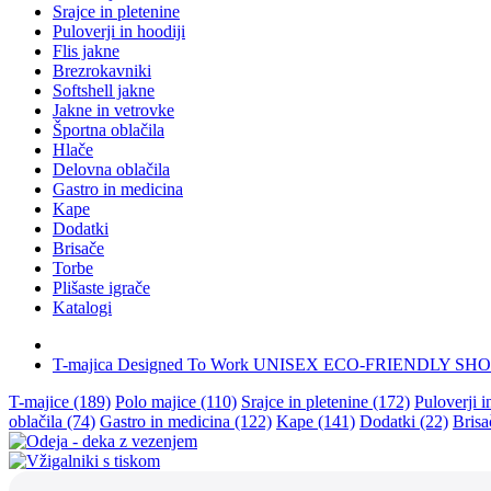
Srajce in pletenine
Puloverji in hoodiji
Flis jakne
Brezrokavniki
Softshell jakne
Jakne in vetrovke
Športna oblačila
Hlače
Delovna oblačila
Gastro in medicina
Kape
Dodatki
Brisače
Torbe
Plišaste igrače
Katalogi
T-majica Designed To Work UNISEX ECO-FRIENDLY 
T-majice (189)
Polo majice (110)
Srajce in pletenine (172)
Puloverji i
oblačila (74)
Gastro in medicina (122)
Kape (141)
Dodatki (22)
Brisa