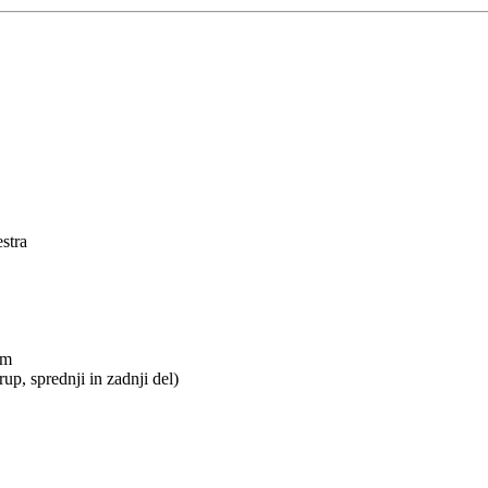
stra
om
p, sprednji in zadnji del)