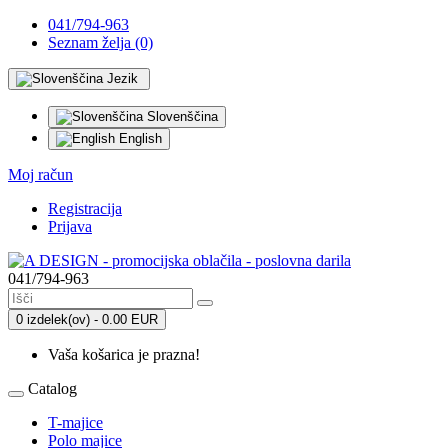
041/794-963
Seznam želja (0)
Jezik
Slovenščina
English
Moj račun
Registracija
Prijava
041/794-963
0 izdelek(ov) - 0.00 EUR
Vaša košarica je prazna!
Catalog
T-majice
Polo majice