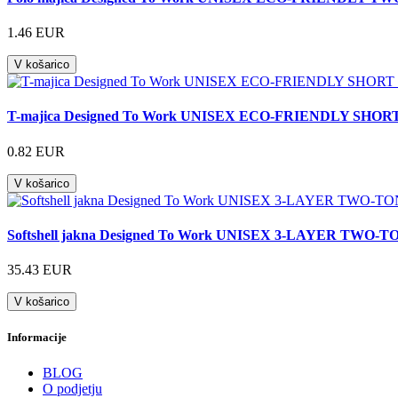
1.46 EUR
V košarico
T-majica Designed To Work UNISEX ECO-FRIENDLY SH
0.82 EUR
V košarico
Softshell jakna Designed To Work UNISEX 3-LAYER TW
35.43 EUR
V košarico
Informacije
BLOG
O podjetju