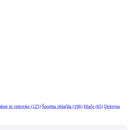
akne in vetrovke (125)
Športna oblačila (196)
Hlače (65)
Delovna