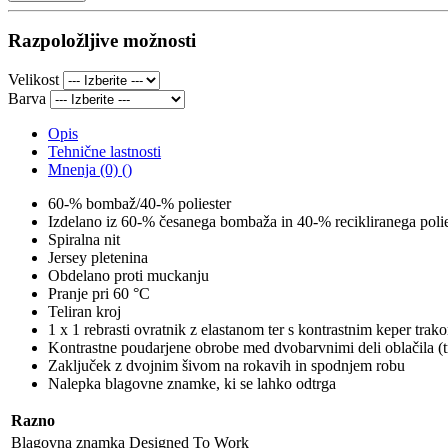
Razpoložljive možnosti
Velikost
Barva
Opis
Tehnične lastnosti
Mnenja (0) ()
60-% bombaž/40-% poliester
Izdelano iz 60-% česanega bombaža in 40-% recikliranega polie
Spiralna nit
Jersey pletenina
Obdelano proti muckanju
Pranje pri 60 °C
Teliran kroj
1 x 1 rebrasti ovratnik z elastanom ter s kontrastnim keper trak
Kontrastne poudarjene obrobe med dvobarvnimi deli oblačila (tru
Zaključek z dvojnim šivom na rokavih in spodnjem robu
Nalepka blagovne znamke, ki se lahko odtrga
Razno
Blagovna znamka
Designed To Work