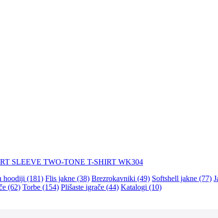
SHORT SLEEVE TWO-TONE T-SHIRT WK304
n hoodiji (181)
Flis jakne (38)
Brezrokavniki (49)
Softshell jakne (77)
J
če (62)
Torbe (154)
Plišaste igrače (44)
Katalogi (10)