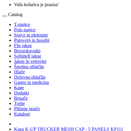
Vaša košarica je prazna!
Catalog
T-majice
Polo majice
Srajce in pletenine
Puloverji in hoodiji
Flis jakne
Brezrokavniki
Softshell jakne
Jakne in vetrovke
Športna oblačila
Hlače
Delovna oblačila
Gastro in medicina
Kape
Dodatki
Brisače
Torbe
Plišaste igrače
Katalogi
Kapa K-UP TRUCKER MESH CAP - 5 PANELS KP111