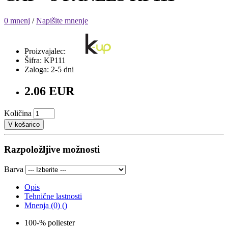
0 mnenj
/
Napišite mnenje
Proizvajalec:
Šifra: KP111
Zaloga: 2-5 dni
2.06 EUR
Količina
V košarico
Razpoložljive možnosti
Barva
Opis
Tehnične lastnosti
Mnenja (0) ()
100-% poliester