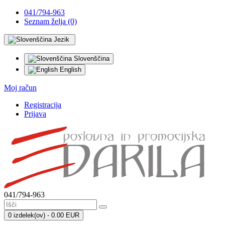
041/794-963
Seznam želja (0)
Jezik
Slovenščina
English
Moj račun
Registracija
Prijava
041/794-963
0 izdelek(ov) - 0.00 EUR