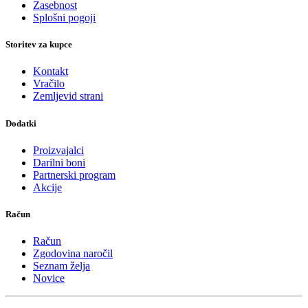
Zasebnost
Splošni pogoji
Storitev za kupce
Kontakt
Vračilo
Zemljevid strani
Dodatki
Proizvajalci
Darilni boni
Partnerski program
Akcije
Račun
Račun
Zgodovina naročil
Seznam želja
Novice