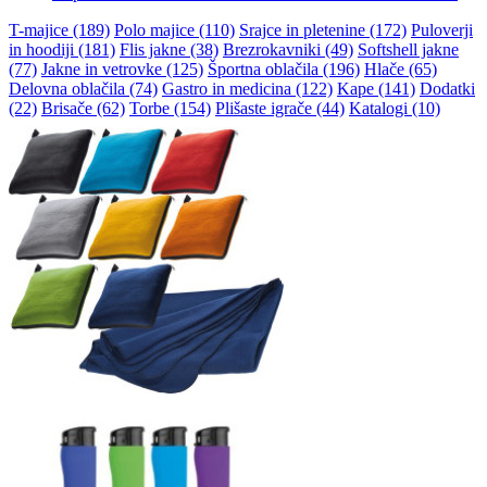
T-majice (189)
Polo majice (110)
Srajce in pletenine (172)
Puloverji
in hoodiji (181)
Flis jakne (38)
Brezrokavniki (49)
Softshell jakne
(77)
Jakne in vetrovke (125)
Športna oblačila (196)
Hlače (65)
Delovna oblačila (74)
Gastro in medicina (122)
Kape (141)
Dodatki
(22)
Brisače (62)
Torbe (154)
Plišaste igrače (44)
Katalogi (10)