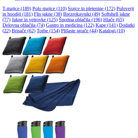
T-majice (189)
Polo majice (110)
Srajce in pletenine (172)
Puloverji
in hoodiji (181)
Flis jakne (38)
Brezrokavniki (49)
Softshell jakne
(77)
Jakne in vetrovke (125)
Športna oblačila (196)
Hlače (65)
Delovna oblačila (74)
Gastro in medicina (122)
Kape (141)
Dodatki
(22)
Brisače (62)
Torbe (154)
Plišaste igrače (44)
Katalogi (10)