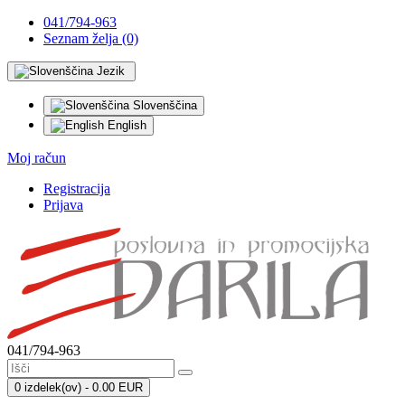
041/794-963
Seznam želja (0)
Jezik
Slovenščina
English
Moj račun
Registracija
Prijava
041/794-963
0 izdelek(ov) - 0.00 EUR