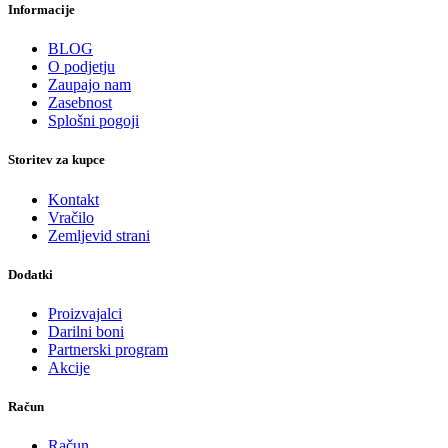
Informacije
BLOG
O podjetju
Zaupajo nam
Zasebnost
Splošni pogoji
Storitev za kupce
Kontakt
Vračilo
Zemljevid strani
Dodatki
Proizvajalci
Darilni boni
Partnerski program
Akcije
Račun
Račun