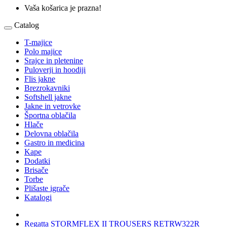
Vaša košarica je prazna!
Catalog
T-majice
Polo majice
Srajce in pletenine
Puloverji in hoodiji
Flis jakne
Brezrokavniki
Softshell jakne
Jakne in vetrovke
Športna oblačila
Hlače
Delovna oblačila
Gastro in medicina
Kape
Dodatki
Brisače
Torbe
Plišaste igrače
Katalogi
Regatta STORMFLEX II TROUSERS RETRW322R