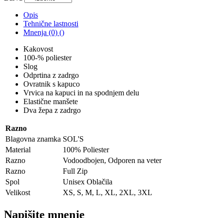
Opis
Tehnične lastnosti
Mnenja (0) ()
Kakovost
100-% poliester
Slog
Odprtina z zadrgo
Ovratnik s kapuco
Vrvica na kapuci in na spodnjem delu
Elastične manšete
Dva žepa z zadrgo
Razno
Blagovna znamka
SOL'S
Material
100% Poliester
Razno
Vodoodbojen, Odporen na veter
Razno
Full Zip
Spol
Unisex Oblačila
Velikost
XS, S, M, L, XL, 2XL, 3XL
Napišite mnenje