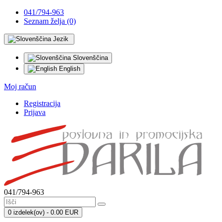
041/794-963
Seznam želja (0)
Jezik
Slovenščina
English
Moj račun
Registracija
Prijava
041/794-963
0 izdelek(ov) - 0.00 EUR