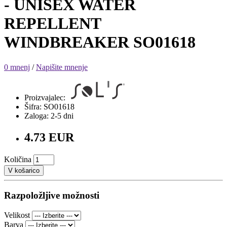
- UNISEX WATER
REPELLENT
WINDBREAKER SO01618
0 mnenj
/
Napišite mnenje
Proizvajalec:
Šifra: SO01618
Zaloga: 2-5 dni
4.73 EUR
Količina
V košarico
Razpoložljive možnosti
Velikost
Barva