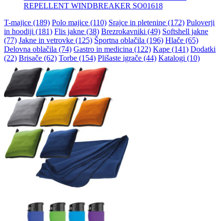
REPELLENT WINDBREAKER SO01618
T-majice (189)
Polo majice (110)
Srajce in pletenine (172)
Puloverji
in hoodiji (181)
Flis jakne (38)
Brezrokavniki (49)
Softshell jakne
(77)
Jakne in vetrovke (125)
Športna oblačila (196)
Hlače (65)
Delovna oblačila (74)
Gastro in medicina (122)
Kape (141)
Dodatki
(22)
Brisače (62)
Torbe (154)
Plišaste igrače (44)
Katalogi (10)