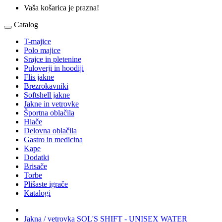
Vaša košarica je prazna!
Catalog
T-majice
Polo majice
Srajce in pletenine
Puloverji in hoodiji
Flis jakne
Brezrokavniki
Softshell jakne
Jakne in vetrovke
Športna oblačila
Hlače
Delovna oblačila
Gastro in medicina
Kape
Dodatki
Brisače
Torbe
Plišaste igrače
Katalogi
Jakna / vetrovka SOL'S SHIFT - UNISEX WATER