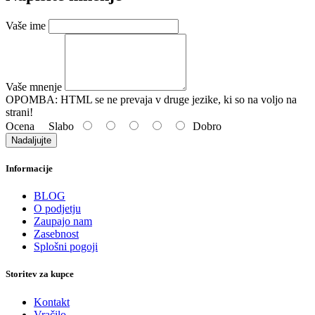
Vaše ime
Vaše mnenje
OPOMBA:
HTML se ne prevaja v druge jezike, ki so na voljo na
strani!
Ocena
Slabo
Dobro
Nadaljujte
Informacije
BLOG
O podjetju
Zaupajo nam
Zasebnost
Splošni pogoji
Storitev za kupce
Kontakt
Vračilo