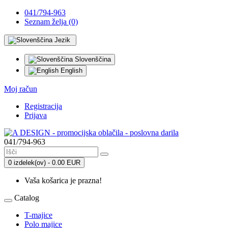
041/794-963
Seznam želja (0)
Jezik
Slovenščina
English
Moj račun
Registracija
Prijava
041/794-963
0 izdelek(ov) - 0.00 EUR
Vaša košarica je prazna!
Catalog
T-majice
Polo majice