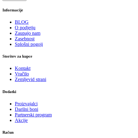
Informacije
BLOG
O podjetju
Zaupajo nam
Zasebnost
Splošni pogoji
Storitev za kupce
Kontakt
Vračilo
Zemljevid strani
Dodatki
Proizvajalci
Darilni boni
Partnerski program
Akcije
Račun