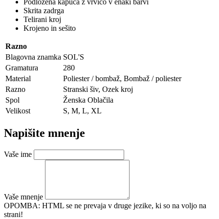
Podložena kapuca z vrvico v enaki barvi
Skrita zadrga
Telirani kroj
Krojeno in sešito
Razno
Blagovna znamka
SOL'S
Gramatura
280
Material
Poliester / bombaž, Bombaž / poliester
Razno
Stranski šiv, Ozek kroj
Spol
Ženska Oblačila
Velikost
S, M, L, XL
Napišite mnenje
Vaše ime
Vaše mnenje
OPOMBA:
HTML se ne prevaja v druge jezike, ki so na voljo na
strani!