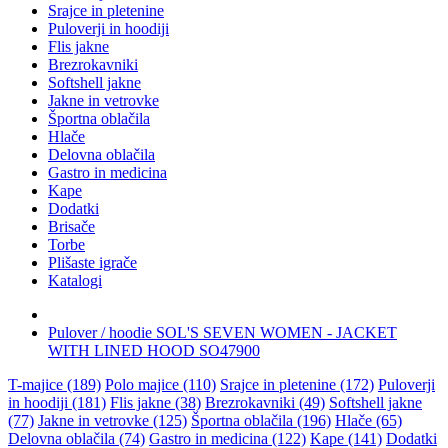
Srajce in pletenine
Puloverji in hoodiji
Flis jakne
Brezrokavniki
Softshell jakne
Jakne in vetrovke
Športna oblačila
Hlače
Delovna oblačila
Gastro in medicina
Kape
Dodatki
Brisače
Torbe
Plišaste igrače
Katalogi
Pulover / hoodie SOL'S SEVEN WOMEN - JACKET
WITH LINED HOOD SO47900
T-majice (189)
Polo majice (110)
Srajce in pletenine (172)
Puloverji
in hoodiji (181)
Flis jakne (38)
Brezrokavniki (49)
Softshell jakne
(77)
Jakne in vetrovke (125)
Športna oblačila (196)
Hlače (65)
Delovna oblačila (74)
Gastro in medicina (122)
Kape (141)
Dodatki