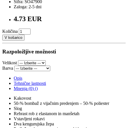
Šifra: SO47900
Zaloga: 2-5 dni
4.73 EUR
Količina
V košarico
Razpoložljive možnosti
Velikost
Barva
Opis
Tehnične lastnosti
Mnenja (0) ()
Kakovost
50-% bombaž z vijačnim predenjem – 50-% poliester
Slog
Rebrast rob z elastanom in manšetah
Vstavljeni rokavi
Dva kengurujska žepa