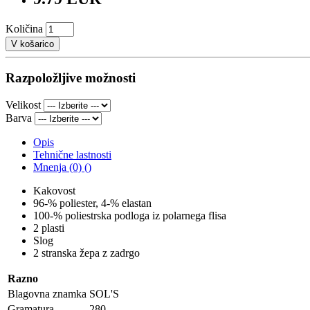
Količina
V košarico
Razpoložljive možnosti
Velikost
Barva
Opis
Tehnične lastnosti
Mnenja (0) ()
Kakovost
96-% poliester, 4-% elastan
100-% poliestrska podloga iz polarnega flisa
2 plasti
Slog
2 stranska žepa z zadrgo
Razno
Blagovna znamka
SOL'S
Gramatura
280