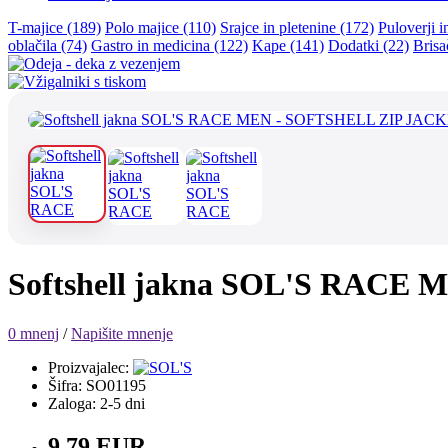
T-majice (189)
Polo majice (110)
Srajce in pletenine (172)
Puloverji i
oblačila (74)
Gastro in medicina (122)
Kape (141)
Dodatki (22)
Brisa
Softshell jakna SOL'S RACE
0 mnenj
/
Napišite mnenje
Proizvajalec:
Šifra: SO01195
Zaloga: 2-5 dni
9.79 EUR