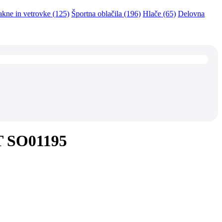
akne in vetrovke (125)
Športna oblačila (196)
Hlače (65)
Delovna
T SO01195