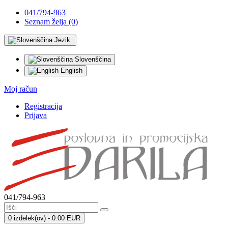
041/794-963
Seznam želja (0)
Jezik
Slovenščina
English
Moj račun
Registracija
Prijava
041/794-963
0 izdelek(ov) - 0.00 EUR