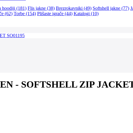
n hoodiji (181)
Flis jakne (38)
Brezrokavniki (49)
Softshell jakne (77)
J
če (62)
Torbe (154)
Plišaste igrače (44)
Katalogi (10)
 MEN - SOFTSHELL ZIP JACKE