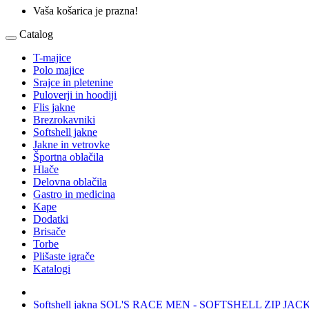
Vaša košarica je prazna!
Catalog
T-majice
Polo majice
Srajce in pletenine
Puloverji in hoodiji
Flis jakne
Brezrokavniki
Softshell jakne
Jakne in vetrovke
Športna oblačila
Hlače
Delovna oblačila
Gastro in medicina
Kape
Dodatki
Brisače
Torbe
Plišaste igrače
Katalogi
Softshell jakna SOL'S RACE MEN - SOFTSHELL ZIP JAC