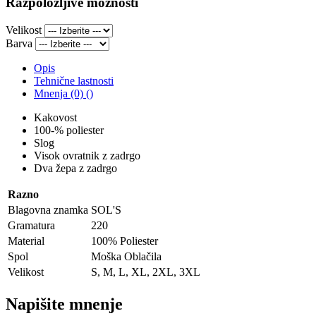
Razpoložljive možnosti
Velikost
Barva
Opis
Tehnične lastnosti
Mnenja (0) ()
Kakovost
100-% poliester
Slog
Visok ovratnik z zadrgo
Dva žepa z zadrgo
Razno
Blagovna znamka
SOL'S
Gramatura
220
Material
100% Poliester
Spol
Moška Oblačila
Velikost
S, M, L, XL, 2XL, 3XL
Napišite mnenje