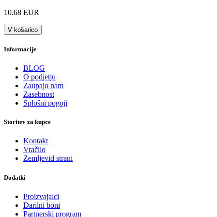
10.68 EUR
V košarico
Informacije
BLOG
O podjetju
Zaupajo nam
Zasebnost
Splošni pogoji
Storitev za kupce
Kontakt
Vračilo
Zemljevid strani
Dodatki
Proizvajalci
Darilni boni
Partnerski program