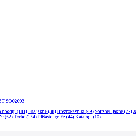
ET SO02093
n hoodiji (181)
Flis jakne (38)
Brezrokavniki (49)
Softshell jakne (77)
J
če (62)
Torbe (154)
Plišaste igrače (44)
Katalogi (10)