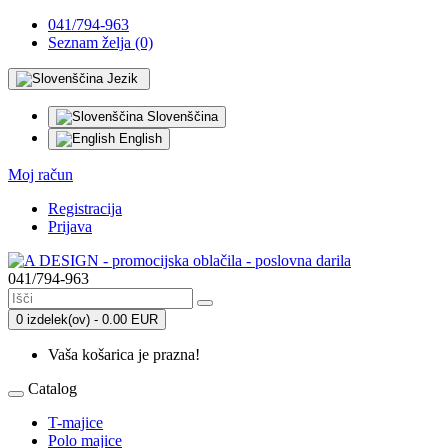
041/794-963
Seznam želja (0)
Jezik
Slovenščina
English
Moj račun
Registracija
Prijava
041/794-963
0 izdelek(ov) - 0.00 EUR
Vaša košarica je prazna!
Catalog
T-majice
Polo majice