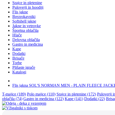
Srajce in pletenine
Puloverji in hoodiji
Flis jakne
Brezrokavniki
Softshell jakne
Jakne in vetrovke
Športna oblačila
Hlače
Delovna oblačila
Gastro in medicina
Kape
Dodatki
Brisače
Torbe
Plišaste igrače
Katalogi
Flis jakna SOL'S NORMAN MEN - PLAIN FLEECE JACK
T-majice (189)
Polo majice (110)
Srajce in pletenine (172)
Puloverji i
oblačila (74)
Gastro in medicina (122)
Kape (141)
Dodatki (22)
Brisa