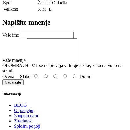
Spol
Ženska Oblačila
Velikost
S, M, L
Napišite mnenje
Vaše ime
Vaše mnenje
OPOMBA:
HTML se ne prevaja v druge jezike, ki so na voljo na
strani!
Ocena
Slabo
Dobro
Nadaljujte
Informacije
BLOG
O podjetju
Zaupajo nam
Zasebnost
Splošni pogoji