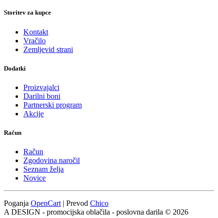
Storitev za kupce
Kontakt
Vračilo
Zemljevid strani
Dodatki
Proizvajalci
Darilni boni
Partnerski program
Akcije
Račun
Račun
Zgodovina naročil
Seznam želja
Novice
Poganja
OpenCart
| Prevod
Chico
A DESIGN - promocijska oblačila - poslovna darila © 2026