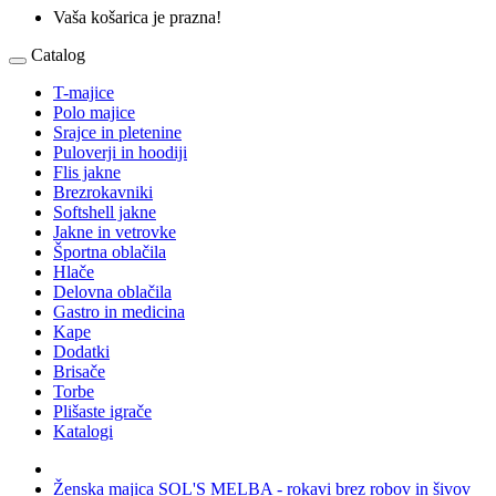
Vaša košarica je prazna!
Catalog
T-majice
Polo majice
Srajce in pletenine
Puloverji in hoodiji
Flis jakne
Brezrokavniki
Softshell jakne
Jakne in vetrovke
Športna oblačila
Hlače
Delovna oblačila
Gastro in medicina
Kape
Dodatki
Brisače
Torbe
Plišaste igrače
Katalogi
Ženska majica SOL'S MELBA - rokavi brez robov in šivov