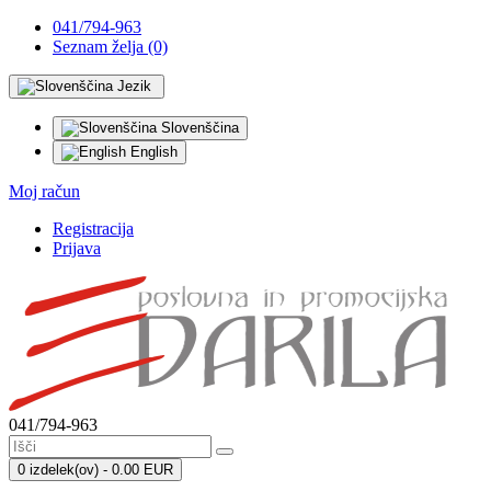
041/794-963
Seznam želja (0)
Jezik
Slovenščina
English
Moj račun
Registracija
Prijava
041/794-963
0 izdelek(ov) - 0.00 EUR