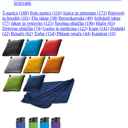
SO01406
T-majice (189)
Polo majice (110)
Srajce in pletenine (172)
Puloverji
in hoodiji (181)
Flis jakne (38)
Brezrokavniki (49)
Softshell jakne
(77)
Jakne in vetrovke (125)
Športna oblačila (196)
Hlače (65)
Delovna oblačila (74)
Gastro in medicina (122)
Kape (141)
Dodatki
(22)
Brisače (62)
Torbe (154)
Plišaste igrače (44)
Katalogi (10)