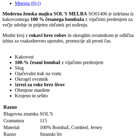
Mnenja (0) ()
Moderna ženska majica SOL'S MELBA
SO01406 je izdelana iz
kakovostnega
100 % česanega bombaža
z vijačnim predenjem za
večje udobje in prijeten občutek pri nošenju.
Modni kroj z
rokavi brez robov
in okroglim ovratnikom je odlična
izbira za vsakodnevno uporabo, promocije ali prosti čas.
Kakovost
100-% česani bombaž
z vijačnim predenjem
Slog
Ojačevalni trak na vratu
Okrogel ovratnik
I
zrezi za roke brez šivov
Obrnjene manšete
Krojeno in sešito
Razno
Blagovna znamka
SOL'S
Gramatura
115
Material
100% Bombaž, Combed, Jersey
Razno
Stranski šiv