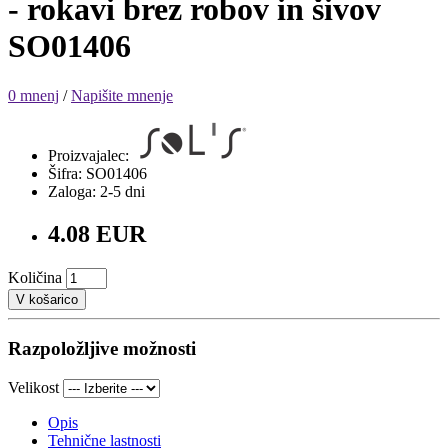
- rokavi brez robov in šivov
SO01406
0 mnenj
/
Napišite mnenje
Proizvajalec:
Šifra: SO01406
Zaloga: 2-5 dni
4.08 EUR
Količina
V košarico
Razpoložljive možnosti
Velikost
Opis
Tehnične lastnosti