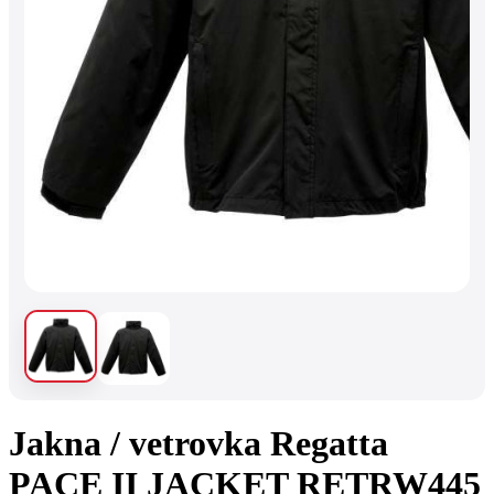
Jakna / vetrovka Regatta
PACE II JACKET RETRW445