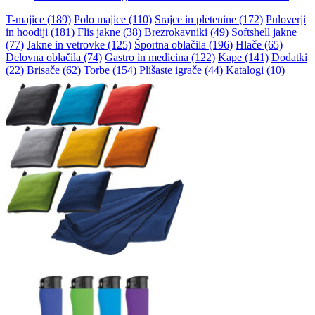
T-majice (189)
Polo majice (110)
Srajce in pletenine (172)
Puloverji
in hoodiji (181)
Flis jakne (38)
Brezrokavniki (49)
Softshell jakne
(77)
Jakne in vetrovke (125)
Športna oblačila (196)
Hlače (65)
Delovna oblačila (74)
Gastro in medicina (122)
Kape (141)
Dodatki
(22)
Brisače (62)
Torbe (154)
Plišaste igrače (44)
Katalogi (10)