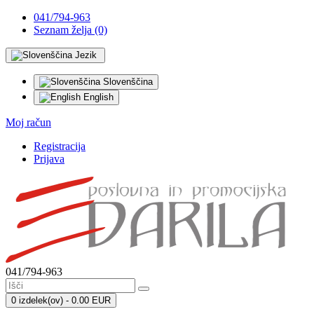
041/794-963
Seznam želja (0)
Jezik
Slovenščina
English
Moj račun
Registracija
Prijava
041/794-963
0 izdelek(ov) - 0.00 EUR