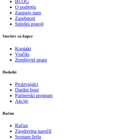
BLOG
O podjetju
Zaupajo nam
Zasebnost
Splošni pogoji
Storitev za kupce
Kontakt
Vračilo
Zemljevid strani
Dodatki
Proizvajalci
Darilni boni
Partnerski program
Akcije
Račun
Račun
Zgodovina naročil
Seznam želja