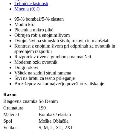
Tehnične lastnosti
Mnenja (0) ()
95-% bombaž/5-% elastan
Modni kroj
Pletenina mikro piké
Obrnjen rob z enojnim šivom
Dvojni šivi na stranskih šivih, rokavih in manšetah
Kontrast z enojnim šivom pri odprtinah za ovratnik in
sprednjem razporku
Razporek z dvema gumboma na manšeti
Moderen ozki ovratnik
Dolgi rokavi
Všitek na zadnji strani ramena
Šivi na hrbtu za tesno prileganje
Brez žepov za kar največjo površino za tiskanje
Razno
Blagovna znamka
So Denim
Gramatura
190
Material
Bombaž / elastan
Spol
Moška Oblačila
Velikost
S, M, L, XL, 2XL