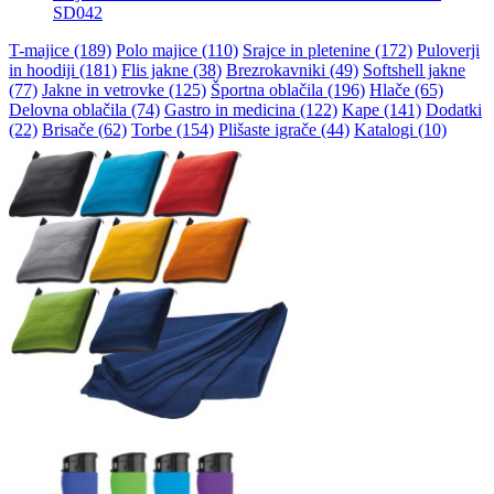
SD042
T-majice (189)
Polo majice (110)
Srajce in pletenine (172)
Puloverji
in hoodiji (181)
Flis jakne (38)
Brezrokavniki (49)
Softshell jakne
(77)
Jakne in vetrovke (125)
Športna oblačila (196)
Hlače (65)
Delovna oblačila (74)
Gastro in medicina (122)
Kape (141)
Dodatki
(22)
Brisače (62)
Torbe (154)
Plišaste igrače (44)
Katalogi (10)