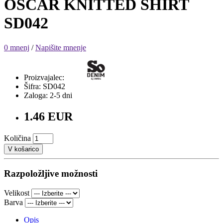
OSCAR KNITTED SHIRT
SD042
0 mnenj
/
Napišite mnenje
Proizvajalec:
Šifra: SD042
Zaloga: 2-5 dni
1.46 EUR
Količina
V košarico
Razpoložljive možnosti
Velikost
Barva
Opis