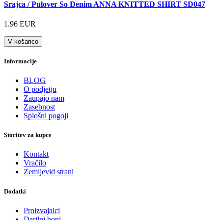
Srajca / Pulover So Denim ANNA KNITTED SHIRT SD047
1.96 EUR
V košarico
Informacije
BLOG
O podjetju
Zaupajo nam
Zasebnost
Splošni pogoji
Storitev za kupce
Kontakt
Vračilo
Zemljevid strani
Dodatki
Proizvajalci
Darilni boni