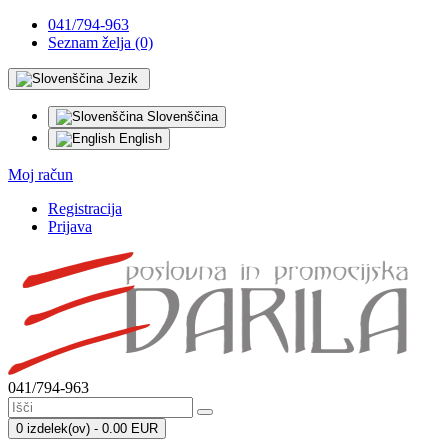
041/794-963
Seznam želja (0)
Jezik
Slovenščina
English
Moj račun
Registracija
Prijava
041/794-963
0 izdelek(ov) - 0.00 EUR