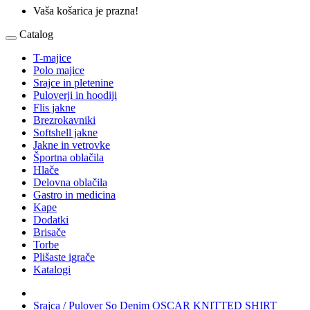
Vaša košarica je prazna!
Catalog
T-majice
Polo majice
Srajce in pletenine
Puloverji in hoodiji
Flis jakne
Brezrokavniki
Softshell jakne
Jakne in vetrovke
Športna oblačila
Hlače
Delovna oblačila
Gastro in medicina
Kape
Dodatki
Brisače
Torbe
Plišaste igrače
Katalogi
Srajca / Pulover So Denim OSCAR KNITTED SHIRT