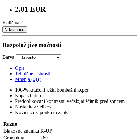
2.01 EUR
Količina
V košarico
Razpoložljive možnosti
Barva
Opis
Tehnične lastnosti
Mnenja (0) ()
100-% krtačeni težki bombažni keper
Kapa s 6 deli
Predoblikovani kontrastni večslojni ščitnik pred soncem
Nastavitev velikosti
Kovinska zaponka in zanka
Razno
Blagovna znamka
K-UP
Gramatura
260