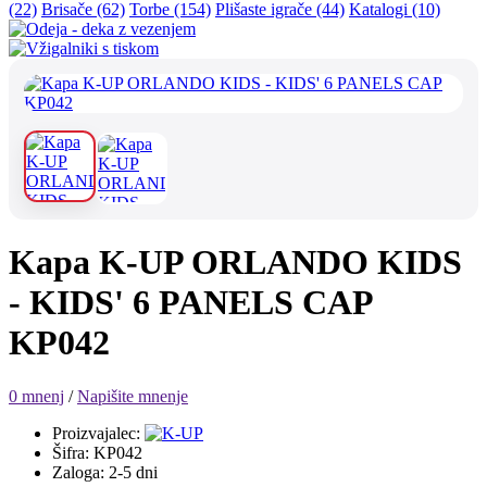
(22)
Brisače (62)
Torbe (154)
Plišaste igrače (44)
Katalogi (10)
Kapa K-UP ORLANDO KIDS
- KIDS' 6 PANELS CAP
KP042
0 mnenj
/
Napišite mnenje
Proizvajalec:
Šifra: KP042
Zaloga: 2-5 dni