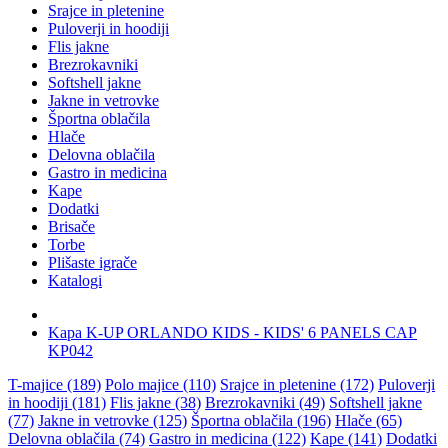
Srajce in pletenine
Puloverji in hoodiji
Flis jakne
Brezrokavniki
Softshell jakne
Jakne in vetrovke
Športna oblačila
Hlače
Delovna oblačila
Gastro in medicina
Kape
Dodatki
Brisače
Torbe
Plišaste igrače
Katalogi
Kapa K-UP ORLANDO KIDS - KIDS' 6 PANELS CAP
KP042
T-majice (189)
Polo majice (110)
Srajce in pletenine (172)
Puloverji
in hoodiji (181)
Flis jakne (38)
Brezrokavniki (49)
Softshell jakne
(77)
Jakne in vetrovke (125)
Športna oblačila (196)
Hlače (65)
Delovna oblačila (74)
Gastro in medicina (122)
Kape (141)
Dodatki