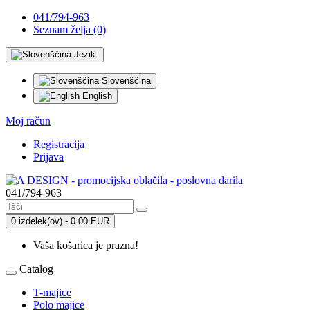
041/794-963
Seznam želja (0)
Jezik
Slovenščina
English
Moj račun
Registracija
Prijava
041/794-963
0 izdelek(ov) - 0.00 EUR
Vaša košarica je prazna!
Catalog
T-majice
Polo majice