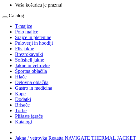
Vaša košarica je prazna!
Catalog
T-majice
Polo majice
Srajce in pletenine
Puloverji in hoodiji
Flis jakne
Brezrokavniki
Softshell jakne
Jakne in vetrovke
Športna oblačila
Hlače
Delovna oblačila
Gastro in medicina
Kape
Dodatki
Brisače
Torbe
Plišaste igrače
Katalogi
Jakna / vetrovka Regatta NAVIGATE THERMAL JACKET