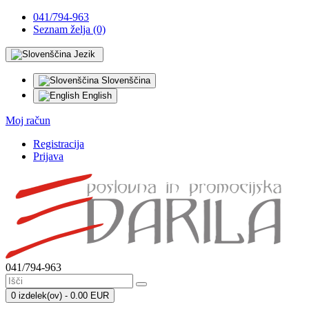
041/794-963
Seznam želja (0)
Jezik
Slovenščina
English
Moj račun
Registracija
Prijava
041/794-963
0 izdelek(ov) - 0.00 EUR