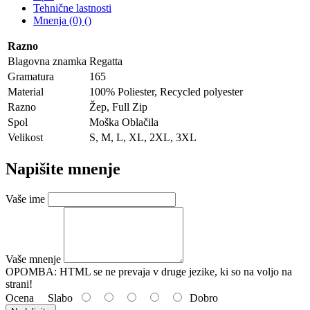
Tehnične lastnosti
Mnenja (0) ()
Razno
Blagovna znamka
Regatta
Gramatura
165
Material
100% Poliester, Recycled polyester
Razno
Žep, Full Zip
Spol
Moška Oblačila
Velikost
S, M, L, XL, 2XL, 3XL
Napišite mnenje
Vaše ime
Vaše mnenje
OPOMBA:
HTML se ne prevaja v druge jezike, ki so na voljo na
strani!
Ocena
Slabo
Dobro