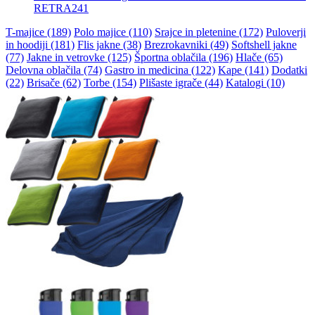
RETRA241
T-majice (189)
Polo majice (110)
Srajce in pletenine (172)
Puloverji
in hoodiji (181)
Flis jakne (38)
Brezrokavniki (49)
Softshell jakne
(77)
Jakne in vetrovke (125)
Športna oblačila (196)
Hlače (65)
Delovna oblačila (74)
Gastro in medicina (122)
Kape (141)
Dodatki
(22)
Brisače (62)
Torbe (154)
Plišaste igrače (44)
Katalogi (10)