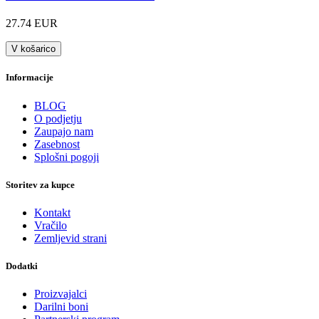
27.74 EUR
V košarico
Informacije
BLOG
O podjetju
Zaupajo nam
Zasebnost
Splošni pogoji
Storitev za kupce
Kontakt
Vračilo
Zemljevid strani
Dodatki
Proizvajalci
Darilni boni