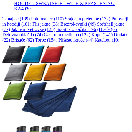
HOODED SWEATSHIRT WITH ZIP FASTENING
KA4030
T-majice (189)
Polo majice (110)
Srajce in pletenine (172)
Puloverji
in hoodiji (181)
Flis jakne (38)
Brezrokavniki (49)
Softshell jakne
(77)
Jakne in vetrovke (125)
Športna oblačila (196)
Hlače (65)
Delovna oblačila (74)
Gastro in medicina (122)
Kape (141)
Dodatki
(22)
Brisače (62)
Torbe (154)
Plišaste igrače (44)
Katalogi (10)