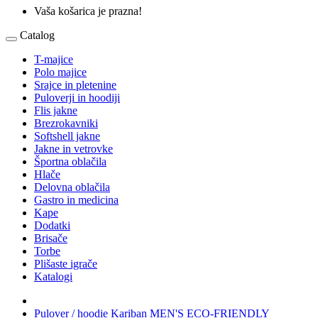
Vaša košarica je prazna!
Catalog
T-majice
Polo majice
Srajce in pletenine
Puloverji in hoodiji
Flis jakne
Brezrokavniki
Softshell jakne
Jakne in vetrovke
Športna oblačila
Hlače
Delovna oblačila
Gastro in medicina
Kape
Dodatki
Brisače
Torbe
Plišaste igrače
Katalogi
Pulover / hoodie Kariban MEN'S ECO-FRIENDLY