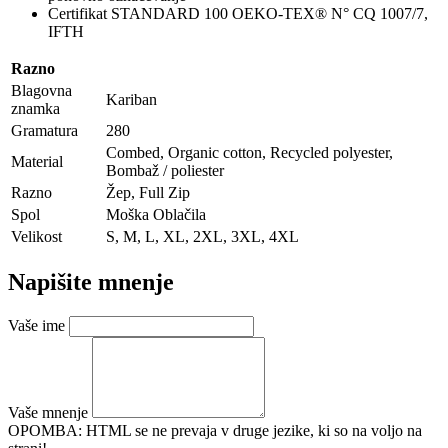
Certifikat STANDARD 100 OEKO-TEX® N° CQ 1007/7,
IFTH
Razno
Blagovna
Kariban
znamka
Gramatura
280
Combed, Organic cotton, Recycled polyester,
Material
Bombaž / poliester
Razno
Žep, Full Zip
Spol
Moška Oblačila
Velikost
S, M, L, XL, 2XL, 3XL, 4XL
Napišite mnenje
Vaše ime
Vaše mnenje
OPOMBA:
HTML se ne prevaja v druge jezike, ki so na voljo na