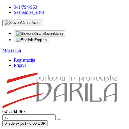
041/794-963
Seznam želja (0)
Jezik
Slovenščina
English
Moj račun
Registracija
Prijava
041/794-963
0 izdelek(ov) - 0.00 EUR