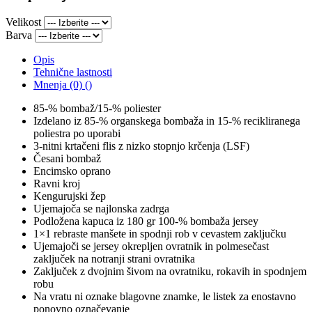
Velikost
Barva
Opis
Tehnične lastnosti
Mnenja (0) ()
85-% bombaž/15-% poliester
Izdelano iz 85-% organskega bombaža in 15-% recikliranega
poliestra po uporabi
3-nitni krtačeni flis z nizko stopnjo krčenja (LSF)
Česani bombaž
Encimsko oprano
Ravni kroj
Kengurujski žep
Ujemajoča se najlonska zadrga
Podložena kapuca iz 180 gr 100-% bombaža jersey
1×1 rebraste manšete in spodnji rob v cevastem zaključku
Ujemajoči se jersey okrepljen ovratnik in polmesečast
zaključek na notranji strani ovratnika
Zaključek z dvojnim šivom na ovratniku, rokavih in spodnjem
robu
Na vratu ni oznake blagovne znamke, le listek za enostavno
ponovno označevanje