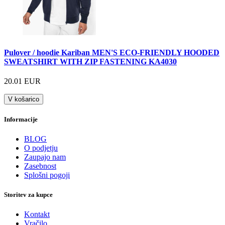
Pulover / hoodie Kariban MEN'S ECO-FRIENDLY HOODED
SWEATSHIRT WITH ZIP FASTENING KA4030
20.01 EUR
V košarico
Informacije
BLOG
O podjetju
Zaupajo nam
Zasebnost
Splošni pogoji
Storitev za kupce
Kontakt
Vračilo