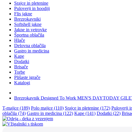
Srajce in pletenine
Puloverji in hoodiji
Flis jakne
Brezrokavniki
Softshell jakne
Jakne in vetrovke
Športna oblačila
Hlače
Delovna oblačila
Gastro in medicina
Kape
Dodatki
Brisače
Torbe
Plišaste igrače
Katalogi
Brezrokavnik Designed To Work MEN'S DAYTODAY GIL
T-majice (189)
Polo majice (110)
Srajce in pletenine (172)
Puloverji i
oblačila (74)
Gastro in medicina (122)
Kape (141)
Dodatki (22)
Brisa