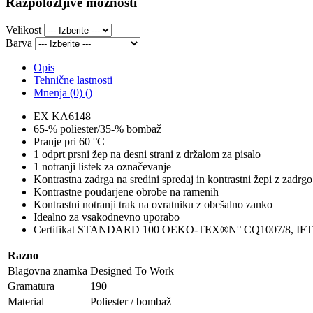
Razpoložljive možnosti
Velikost
Barva
Opis
Tehnične lastnosti
Mnenja (0) ()
EX KA6148
65-% poliester/35-% bombaž
Pranje pri 60 °C
1 odprt prsni žep na desni strani z držalom za pisalo
1 notranji listek za označevanje
Kontrastna zadrga na sredini spredaj in kontrastni žepi z zadrgo
Kontrastne poudarjene obrobe na ramenih
Kontrastni notranji trak na ovratniku z obešalno zanko
Idealno za vsakodnevno uporabo
Certifikat STANDARD 100 OEKO-TEX®N° CQ1007/8, IF
Razno
Blagovna znamka
Designed To Work
Gramatura
190
Material
Poliester / bombaž