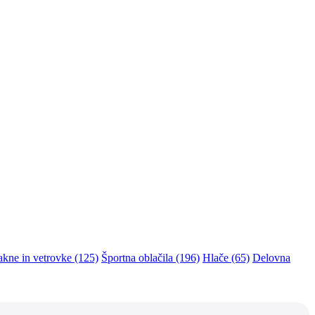
akne in vetrovke (125)
Športna oblačila (196)
Hlače (65)
Delovna