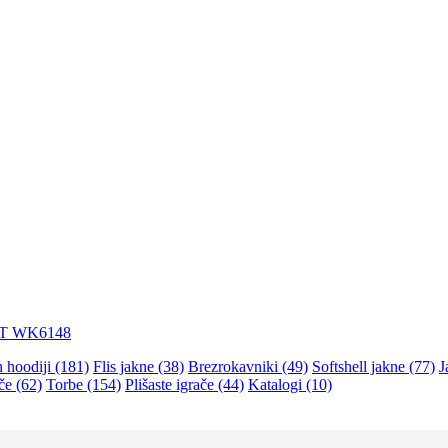
ET WK6148
n hoodiji (181)
Flis jakne (38)
Brezrokavniki (49)
Softshell jakne (77)
J
če (62)
Torbe (154)
Plišaste igrače (44)
Katalogi (10)