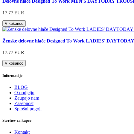
Delovne hlače Designed To Work MEN'S DAYTODAY TROU
17.77 EUR
V košarico
Ženske delovne hlače Designed To Work LADIES' DAYTO
17.77 EUR
V košarico
Informacije
BLOG
O podjetju
Zaupajo nam
Zasebnost
Splošni pogoji
Storitev za kupce
Kontakt