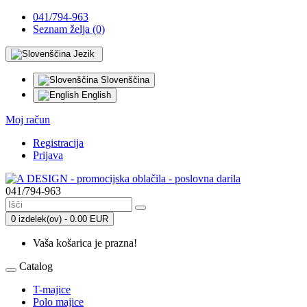
041/794-963
Seznam želja (0)
Jezik
Slovenščina
English
Moj račun
Registracija
Prijava
041/794-963
0 izdelek(ov) - 0.00 EUR
Vaša košarica je prazna!
Catalog
T-majice
Polo majice