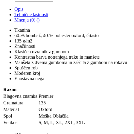
Opis
Tehnične lastnosti
Mnenja (0) ()
Tkanina
60-% bombaž, 40-% poliester oxford, črtasto
135 g/m2
Značilnosti
Klasičen ovratnik z gumbom
Kontrastna barva notranjega traku in manšete
Manšeta z dvema gumboma in zaščita z gumbom na rokavu
Spuščen rob
Moderen kroj
Enostavna nega
Razno
Blagovna znamka
Premier
Gramatura
135
Material
Oxford
Spol
Moška Oblačila
Velikost
S, M, L, XL, 2XL, 3XL