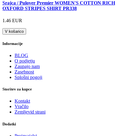
Srajca / Pulover Premier WOMEN'S COTTON RICH
OXFORD STRIPES SHIRT PR338
1.46 EUR
V košarico
Informacije
BLOG
O podjetju
Zaupajo nam
Zasebnost
Splošni pogoji
Storitev za kupce
Kontakt
Vračilo
Zemljevid strani
Dodatki
Proizvajalci