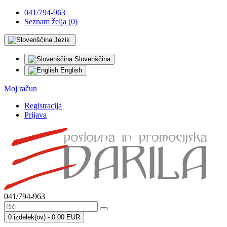
041/794-963
Seznam želja (0)
Jezik
Slovenščina
English
Moj račun
Registracija
Prijava
041/794-963
0 izdelek(ov) - 0.00 EUR