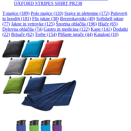
OXFORD STRIPES SHIRT PR238
T-majice (189)
Polo majice (110)
Srajce in pletenine (172)
Puloverji
in hoodiji (181)
Flis jakne (38)
Brezrokavniki (49)
Softshell jakne
(77)
Jakne in vetrovke (125)
Športna oblačila (196)
Hlače (65)
Delovna oblačila (74)
Gastro in medicina (122)
Kape (141)
Dodatki
(22)
Brisače (62)
Torbe (154)
Plišaste igrače (44)
Katalogi (10)