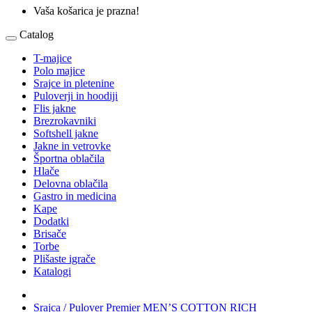
Vaša košarica je prazna!
Catalog
T-majice
Polo majice
Srajce in pletenine
Puloverji in hoodiji
Flis jakne
Brezrokavniki
Softshell jakne
Jakne in vetrovke
Športna oblačila
Hlače
Delovna oblačila
Gastro in medicina
Kape
Dodatki
Brisače
Torbe
Plišaste igrače
Katalogi
Srajca / Pulover Premier MEN’S COTTON RICH