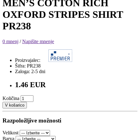
MEN’S COTTON RICH
OXFORD STRIPES SHIRT
PR238
0 mnenj
/
Napišite mnenje
Proizvajalec:
Šifra: PR238
Zaloga: 2-5 dni
1.46 EUR
Količina
V košarico
Razpoložljive možnosti
Velikost
Barva