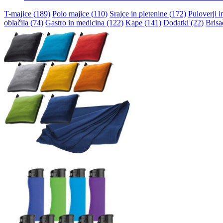
T-majice (189)
Polo majice (110)
Srajce in pletenine (172)
Puloverji i
oblačila (74)
Gastro in medicina (122)
Kape (141)
Dodatki (22)
Brisa