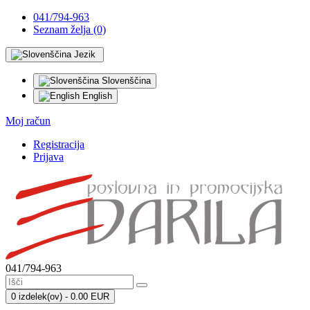
041/794-963
Seznam želja (0)
Jezik
Slovenščina
English
Moj račun
Registracija
Prijava
041/794-963
0 izdelek(ov) - 0.00 EUR