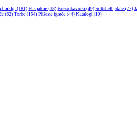
n hoodiji (181)
Flis jakne (38)
Brezrokavniki (49)
Softshell jakne (77)
J
če (62)
Torbe (154)
Plišaste igrače (44)
Katalogi (10)