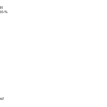
TH
 10-%
ni!