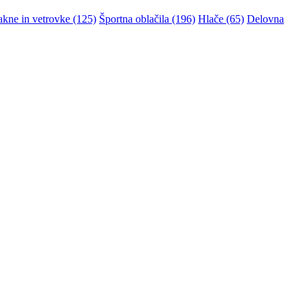
akne in vetrovke (125)
Športna oblačila (196)
Hlače (65)
Delovna