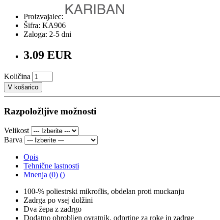
Proizvajalec:
Šifra: KA906
Zaloga: 2-5 dni
3.09 EUR
Količina
V košarico
Razpoložljive možnosti
Velikost
Barva
Opis
Tehnične lastnosti
Mnenja (0) ()
100-% poliestrski mikroflis, obdelan proti muckanju
Zadrga po vsej dolžini
Dva žepa z zadrgo
Dodatno obrobljen ovratnik, odprtine za roke in zadrge