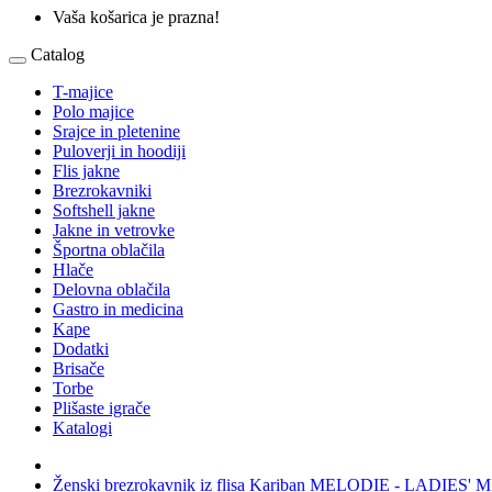
Vaša košarica je prazna!
Catalog
T-majice
Polo majice
Srajce in pletenine
Puloverji in hoodiji
Flis jakne
Brezrokavniki
Softshell jakne
Jakne in vetrovke
Športna oblačila
Hlače
Delovna oblačila
Gastro in medicina
Kape
Dodatki
Brisače
Torbe
Plišaste igrače
Katalogi
Ženski brezrokavnik iz flisa Kariban MELODIE - LADI