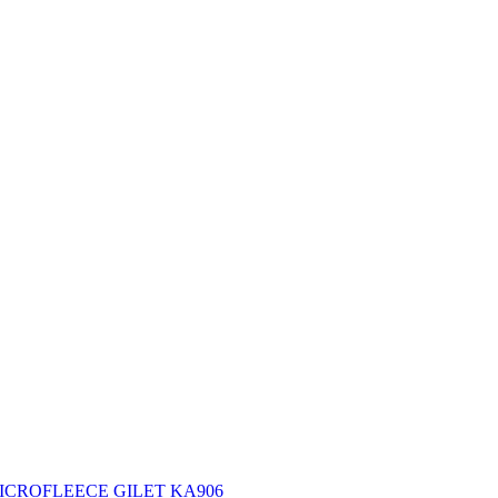
ES' MICROFLEECE GILET KA906