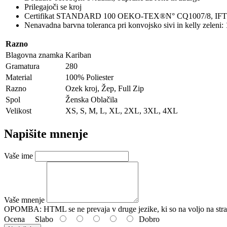
Prilegajoči se kroj
Certifikat STANDARD 100 OEKO-TEX®N° CQ1007/8, IF
Nenavadna barvna toleranca pri konvojsko sivi in kelly zeleni:
Razno
Blagovna znamka
Kariban
Gramatura
280
Material
100% Poliester
Razno
Ozek kroj, Žep, Full Zip
Spol
Ženska Oblačila
Velikost
XS, S, M, L, XL, 2XL, 3XL, 4XL
Napišite mnenje
Vaše ime
Vaše mnenje
OPOMBA:
HTML se ne prevaja v druge jezike, ki so na voljo na stra
Ocena
Slabo
Dobro