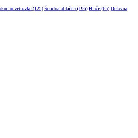
akne in vetrovke (125)
Športna oblačila (196)
Hlače (65)
Delovna