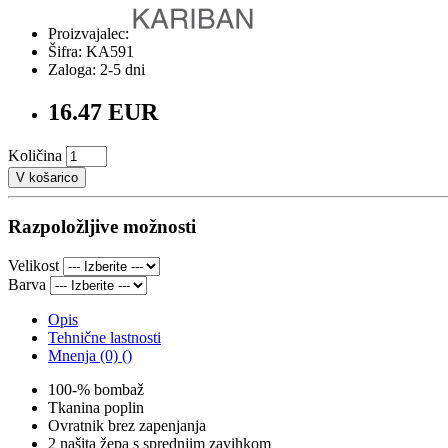
Proizvajalec:
Šifra: KA591
Zaloga: 2-5 dni
16.47 EUR
Količina
V košarico
Razpoložljive možnosti
Velikost
Barva
Opis
Tehnične lastnosti
Mnenja (0) ()
100-% bombaž
Tkanina poplin
Ovratnik brez zapenjanja
2 našita žepa s sprednjim zavihkom