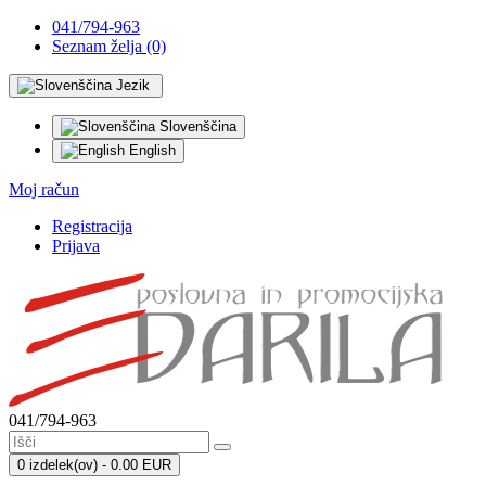
041/794-963
Seznam želja (0)
Jezik
Slovenščina
English
Moj račun
Registracija
Prijava
041/794-963
0 izdelek(ov) - 0.00 EUR