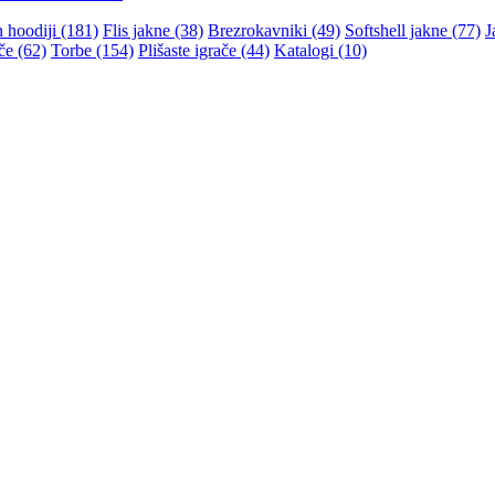
n hoodiji (181)
Flis jakne (38)
Brezrokavniki (49)
Softshell jakne (77)
J
če (62)
Torbe (154)
Plišaste igrače (44)
Katalogi (10)