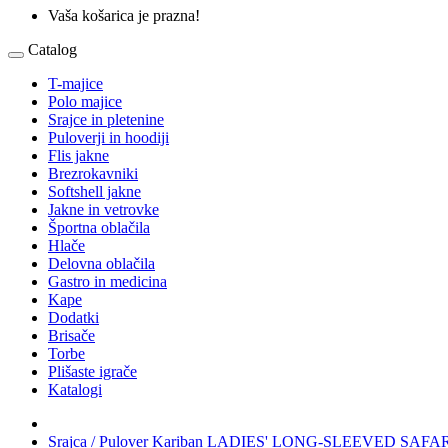
Vaša košarica je prazna!
Catalog
T-majice
Polo majice
Srajce in pletenine
Puloverji in hoodiji
Flis jakne
Brezrokavniki
Softshell jakne
Jakne in vetrovke
Športna oblačila
Hlače
Delovna oblačila
Gastro in medicina
Kape
Dodatki
Brisače
Torbe
Plišaste igrače
Katalogi
Srajca / Pulover Kariban LADIES' LONG-SLEEVED SAFA