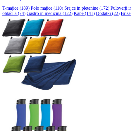
T-majice (189)
Polo majice (110)
Srajce in pletenine (172)
Puloverji i
oblačila (74)
Gastro in medicina (122)
Kape (141)
Dodatki (22)
Brisa