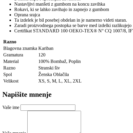
Nastavljivi manšeti z gumbom na koncu zavihka
Rokavi, ki se lahko zavihajo in zapnejo z gumbom
Oprana srajca
Ta izdelek je bil posebej obdelan in je namerno videti staran.
Zaradi proizvodnega postopka se barve med izdelki razlikujejo 
Certifikat STANDARD 100 OEKO-TEX® N° CQ 1007/8, IFTHZa p
Razno
Blagovna znamka
Kariban
Gramatura
120
Material
100% Bombaž, Poplin
Razno
Stranski šiv
Spol
Ženska Oblačila
Velikost
XS, S, M, L, XL, 2XL
Napišite mnenje
Vaše ime