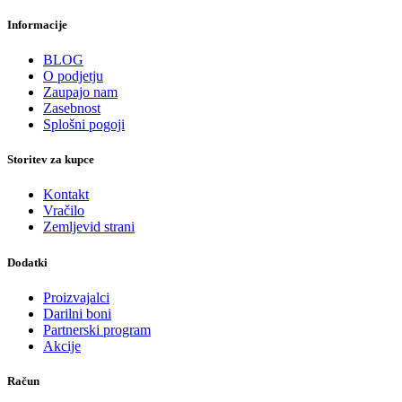
Informacije
BLOG
O podjetju
Zaupajo nam
Zasebnost
Splošni pogoji
Storitev za kupce
Kontakt
Vračilo
Zemljevid strani
Dodatki
Proizvajalci
Darilni boni
Partnerski program
Akcije
Račun