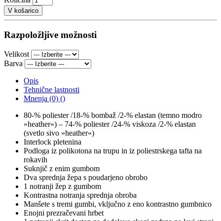
V košarico
Razpoložljive možnosti
Velikost
Barva
Opis
Tehnične lastnosti
Mnenja (0) ()
80-% poliester /18-% bombaž /2-% elastan (temno modro
»heather«) – 74-% poliester /24-% viskoza /2-% elastan
(svetlo sivo »heather«)
Interlock pletenina
Podloga iz polikotona na trupu in iz poliestrskega tafta na
rokavih
Suknjič z enim gumbom
Dva sprednja žepa s poudarjeno obrobo
1 notranji žep z gumbom
Kontrastna notranja sprednja obroba
Manšete s tremi gumbi, vključno z eno kontrastno gumbnico
Enojni prezračevani hrbet