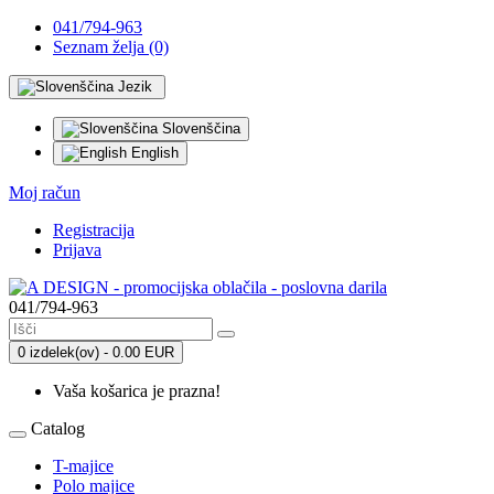
041/794-963
Seznam želja (0)
Jezik
Slovenščina
English
Moj račun
Registracija
Prijava
041/794-963
0 izdelek(ov) - 0.00 EUR
Vaša košarica je prazna!
Catalog
T-majice
Polo majice