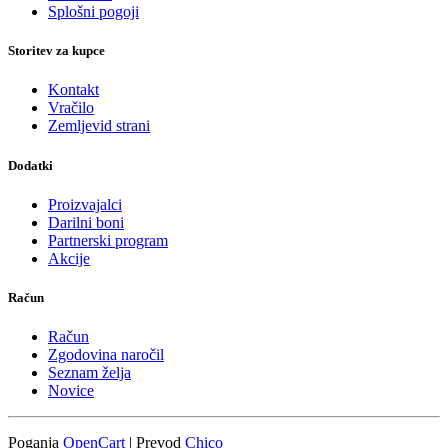
Splošni pogoji
Storitev za kupce
Kontakt
Vračilo
Zemljevid strani
Dodatki
Proizvajalci
Darilni boni
Partnerski program
Akcije
Račun
Račun
Zgodovina naročil
Seznam želja
Novice
Poganja
OpenCart
| Prevod
Chico