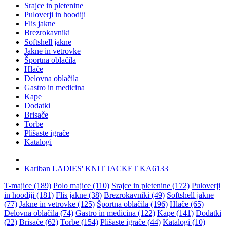
Srajce in pletenine
Puloverji in hoodiji
Flis jakne
Brezrokavniki
Softshell jakne
Jakne in vetrovke
Športna oblačila
Hlače
Delovna oblačila
Gastro in medicina
Kape
Dodatki
Brisače
Torbe
Plišaste igrače
Katalogi
Kariban LADIES' KNIT JACKET KA6133
T-majice (189)
Polo majice (110)
Srajce in pletenine (172)
Puloverji
in hoodiji (181)
Flis jakne (38)
Brezrokavniki (49)
Softshell jakne
(77)
Jakne in vetrovke (125)
Športna oblačila (196)
Hlače (65)
Delovna oblačila (74)
Gastro in medicina (122)
Kape (141)
Dodatki
(22)
Brisače (62)
Torbe (154)
Plišaste igrače (44)
Katalogi (10)