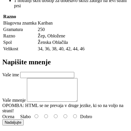
1 notranji skrit dostop za dodelavo skozi zadrgo na levi strani
prsi
Razno
Blagovna znamka
Kariban
Gramatura
250
Razno
Žep, Obložene
Spol
Ženska Oblačila
Velikost
34, 36, 38, 40, 42, 44, 46
Napišite mnenje
Vaše ime
Vaše mnenje
OPOMBA:
HTML se ne prevaja v druge jezike, ki so na voljo na
strani!
Ocena
Slabo
Dobro
Nadaljujte