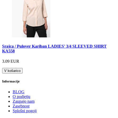
Srajca / Pulover Kariban LADIES' 3/4 SLEEVED SHIRT
KA558
3.09 EUR
V košarico
Informacije
BLOG
O podjetju
Zaupajo nam
Zasebnost
Splošni pogoji