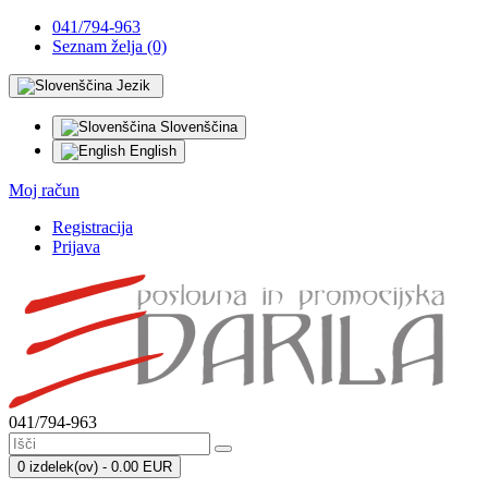
041/794-963
Seznam želja (0)
Jezik
Slovenščina
English
Moj račun
Registracija
Prijava
041/794-963
0 izdelek(ov) - 0.00 EUR