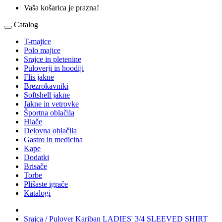
Vaša košarica je prazna!
Catalog
T-majice
Polo majice
Srajce in pletenine
Puloverji in hoodiji
Flis jakne
Brezrokavniki
Softshell jakne
Jakne in vetrovke
Športna oblačila
Hlače
Delovna oblačila
Gastro in medicina
Kape
Dodatki
Brisače
Torbe
Plišaste igrače
Katalogi
Srajca / Pulover Kariban LADIES' 3/4 SLEEVED SHIRT