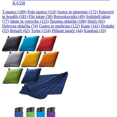
KA558
T-majice (189)
Polo majice (110)
Srajce in pletenine (172)
Puloverji
in hoodiji (181)
Flis jakne (38)
Brezrokavniki (49)
Softshell jakne
(77)
Jakne in vetrovke (125)
Športna oblačila (196)
Hlače (65)
Delovna oblačila (74)
Gastro in medicina (122)
Kape (141)
Dodatki
(22)
Brisače (62)
Torbe (154)
Plišaste igrače (44)
Katalogi (10)