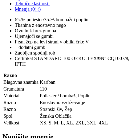
Tehnične lastnosti
Mnenja (0) ()
65-% poliester/35-% bombažni poplin
Tkanina z enostavno nego
Ovratnik brez gumba
Ujemajoči se gumbi
Prsni žep na levi strani v obliki črke V
1 dodatni gumb
Zaobljen spodnji rob
Certifikat STANDARD 100 OEKO-TEX®N° CQ1007/8,
IFTH
Razno
Blagovna znamka
Kariban
Gramatura
110
Material
Poliester / bombaž, Poplin
Razno
Enostavno vzdrževanje
Razno
Stranski šiv, Žep
Spol
Ženska Oblačila
Velikost
XS, S, M, L, XL, 2XL, 3XL, 4XL
Napišite mnenje