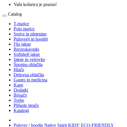
Vaša košarica je prazna!
Catalog
T-majice
Polo majice
Srajce in pletenine
Puloverji in hoodiji
Flis jakne
Brezrokavniki
Softshell jakne
Jakne in vetrovke
Športna oblačila
Hlače
Delovna oblačila
Gastro in medicina
Kape
Dodatki
Brisače
Torbe
Plišaste igrače
Katalogi
Pulover / hoodie Native Spirit KIDS' ECO-FRIENDLY