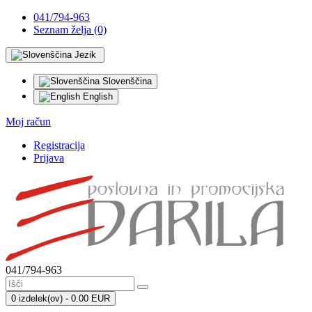
041/794-963
Seznam želja (0)
Jezik
Slovenščina
English
Moj račun
Registracija
Prijava
041/794-963
0 izdelek(ov) - 0.00 EUR