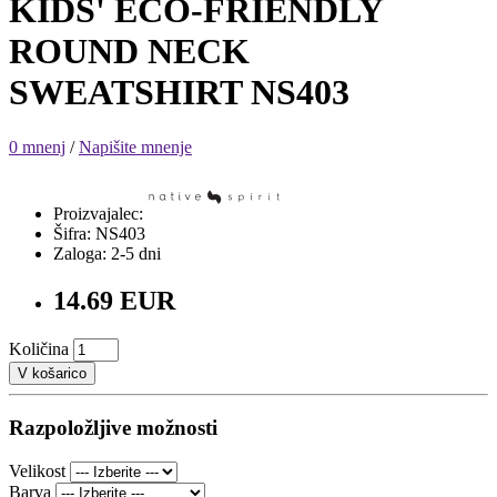
KIDS' ECO-FRIENDLY
ROUND NECK
SWEATSHIRT NS403
0 mnenj
/
Napišite mnenje
Proizvajalec:
Šifra: NS403
Zaloga: 2-5 dni
14.69 EUR
Količina
V košarico
Razpoložljive možnosti
Velikost
Barva