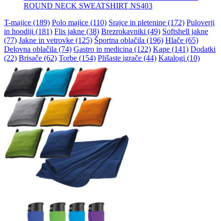
ROUND NECK SWEATSHIRT NS403
T-majice (189)
Polo majice (110)
Srajce in pletenine (172)
Puloverji
in hoodiji (181)
Flis jakne (38)
Brezrokavniki (49)
Softshell jakne
(77)
Jakne in vetrovke (125)
Športna oblačila (196)
Hlače (65)
Delovna oblačila (74)
Gastro in medicina (122)
Kape (141)
Dodatki
(22)
Brisače (62)
Torbe (154)
Plišaste igrače (44)
Katalogi (10)