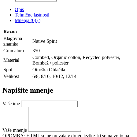
Opis
Tehnične lastnosti
Mnenja (0) ()
Razno
Blagovna
Native Spirit
znamka
Gramatura
350
Combed, Organic cotton, Recycled polyester,
Material
Bombaž / poliester
Spol
Otroška Oblačila
Velikost
6/8, 8/10, 10/12, 12/14
Napišite mnenje
Vaše ime
Vaše mnenje
OPOMBA:
HTML se ne prevaja v druge jezike, ki so na voljo na