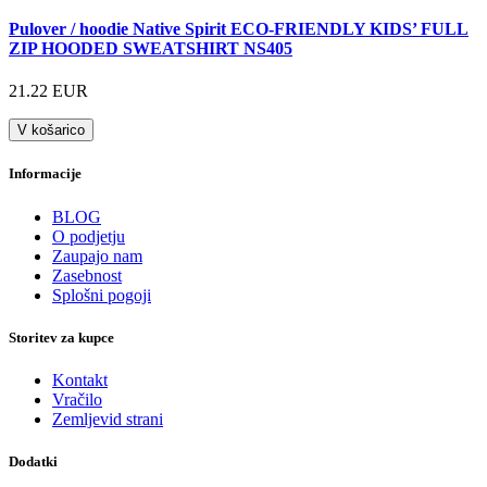
Pulover / hoodie Native Spirit ECO-FRIENDLY KIDS’ FULL
ZIP HOODED SWEATSHIRT NS405
21.22 EUR
V košarico
Informacije
BLOG
O podjetju
Zaupajo nam
Zasebnost
Splošni pogoji
Storitev za kupce
Kontakt
Vračilo
Zemljevid strani
Dodatki