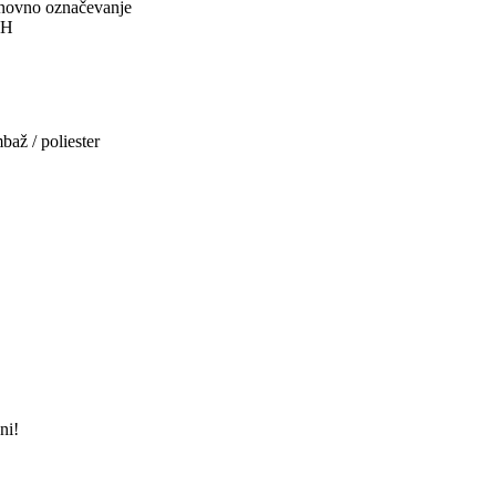
onovno označevanje
TH
až / poliester
ni!