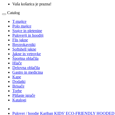
Vaša košarica je prazna!
Catalog
T-majice
Polo majice
Srajce in pletenine
Puloverji in hoodiji
Flis jakne
Brezrokavniki
Softshell jakne
Jakne in vetrovke
Športna oblačila
Hlače
Delovna oblačila
Gastro in medicina
Kape
Dodatki
Brisače
Torbe
Plišaste igrače
Katalogi
Pulover / hoodie Kariban KIDS' ECO-FRIENDLY HOOD