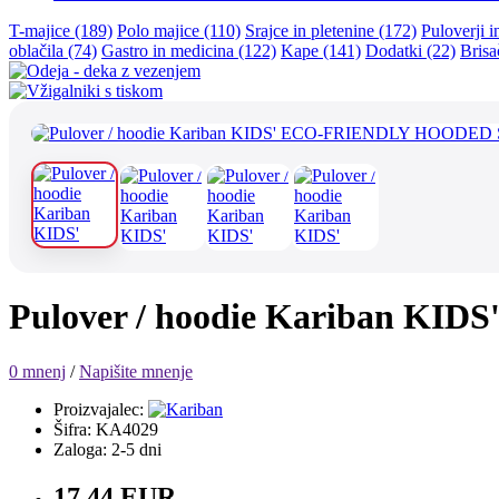
T-majice (189)
Polo majice (110)
Srajce in pletenine (172)
Puloverji i
oblačila (74)
Gastro in medicina (122)
Kape (141)
Dodatki (22)
Brisa
Pulover / hoodie Kariban 
0 mnenj
/
Napišite mnenje
Proizvajalec:
Šifra: KA4029
Zaloga: 2-5 dni
17.44 EUR