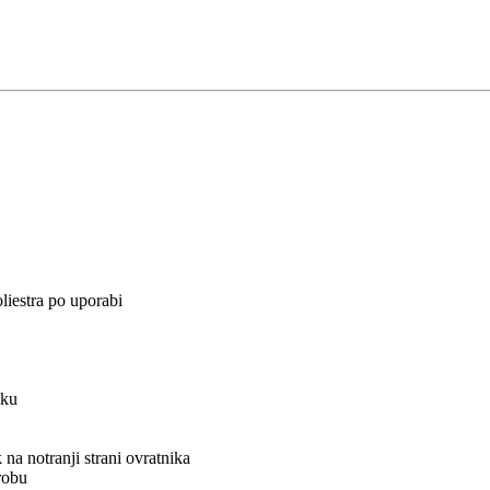
liestra po uporabi
čku
na notranji strani ovratnika
robu