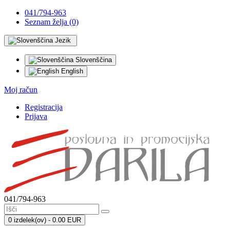
041/794-963
Seznam želja (0)
Jezik
Slovenščina
English
Moj račun
Registracija
Prijava
041/794-963
0 izdelek(ov) - 0.00 EUR