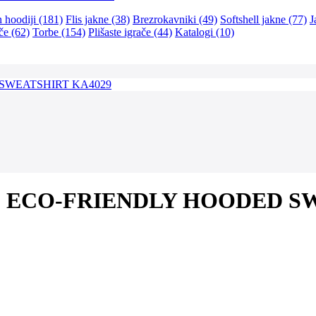
n hoodiji (181)
Flis jakne (38)
Brezrokavniki (49)
Softshell jakne (77)
J
če (62)
Torbe (154)
Plišaste igrače (44)
Katalogi (10)
KIDS' ECO-FRIENDLY HOODED 