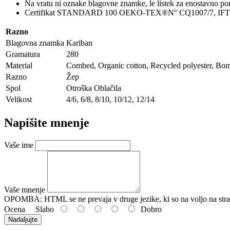
Na vratu ni oznake blagovne znamke, le listek za enostavno p
Certifikat STANDARD 100 OEKO-TEX®N° CQ1007/7, IF
Razno
Blagovna znamka
Kariban
Gramatura
280
Material
Combed, Organic cotton, Recycled polyester, Bomb
Razno
Žep
Spol
Otroška Oblačila
Velikost
4/6, 6/8, 8/10, 10/12, 12/14
Napišite mnenje
Vaše ime
Vaše mnenje
OPOMBA:
HTML se ne prevaja v druge jezike, ki so na voljo na stra
Ocena
Slabo
Dobro
Nadaljujte