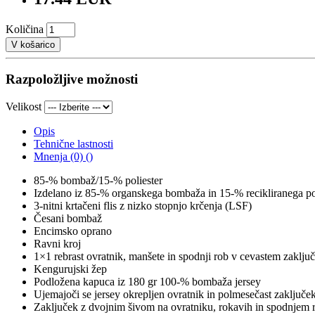
Količina
V košarico
Razpoložljive možnosti
Velikost
Opis
Tehnične lastnosti
Mnenja (0) ()
85-% bombaž/15-% poliester
Izdelano iz 85-% organskega bombaža in 15-% recikliranega po
3-nitni krtačeni flis z nizko stopnjo krčenja (LSF)
Česani bombaž
Encimsko oprano
Ravni kroj
1×1 rebrast ovratnik, manšete in spodnji rob v cevastem zaklju
Kengurujski žep
Podložena kapuca iz 180 gr 100-% bombaža jersey
Ujemajoči se jersey okrepljen ovratnik in polmesečast zaključek 
Zaključek z dvojnim šivom na ovratniku, rokavih in spodnjem 