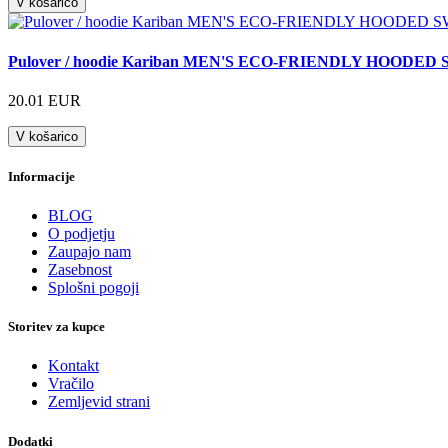
V košarico
Pulover / hoodie Kariban MEN'S ECO-FRIENDLY HOODE
20.01 EUR
V košarico
Informacije
BLOG
O podjetju
Zaupajo nam
Zasebnost
Splošni pogoji
Storitev za kupce
Kontakt
Vračilo
Zemljevid strani
Dodatki