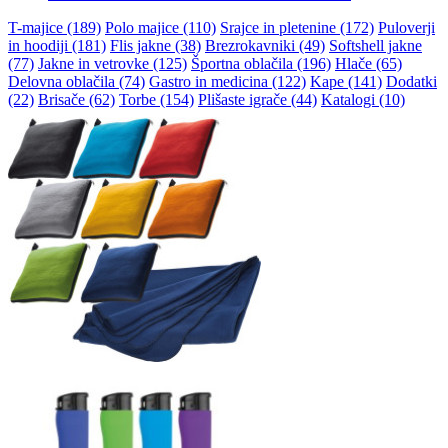
T-majice (189)
Polo majice (110)
Srajce in pletenine (172)
Puloverji
in hoodiji (181)
Flis jakne (38)
Brezrokavniki (49)
Softshell jakne
(77)
Jakne in vetrovke (125)
Športna oblačila (196)
Hlače (65)
Delovna oblačila (74)
Gastro in medicina (122)
Kape (141)
Dodatki
(22)
Brisače (62)
Torbe (154)
Plišaste igrače (44)
Katalogi (10)