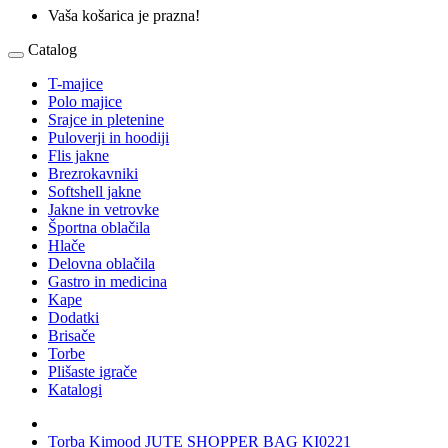
Vaša košarica je prazna!
Catalog
T-majice
Polo majice
Srajce in pletenine
Puloverji in hoodiji
Flis jakne
Brezrokavniki
Softshell jakne
Jakne in vetrovke
Športna oblačila
Hlače
Delovna oblačila
Gastro in medicina
Kape
Dodatki
Brisače
Torbe
Plišaste igrače
Katalogi
Torba Kimood JUTE SHOPPER BAG KI0221