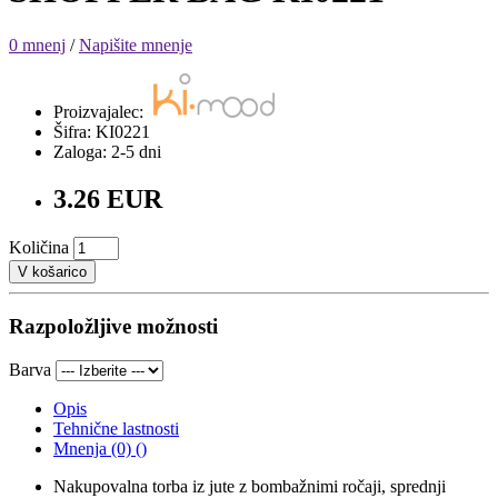
0 mnenj
/
Napišite mnenje
Proizvajalec:
Šifra: KI0221
Zaloga: 2-5 dni
3.26 EUR
Količina
V košarico
Razpoložljive možnosti
Barva
Opis
Tehnične lastnosti
Mnenja (0) ()
Nakupovalna torba iz jute z bombažnimi ročaji, sprednji