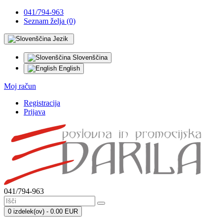
041/794-963
Seznam želja (0)
Jezik
Slovenščina
English
Moj račun
Registracija
Prijava
041/794-963
0 izdelek(ov) - 0.00 EUR