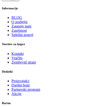
Informacije
BLOG
O podjetju
Zaupajo nam
Zasebnost
Splošni pogoji
Storitev za kupce
Kontakt
Vračilo
Zemljevid strani
Dodatki
Proizvajalci
Darilni boni
Partnerski program
Akcije
Račun