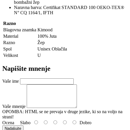
bombažni žep
Naravna barva: Certifikat STANDARD 100 OEKO-TEX®
N° CQ 1164/1, IFTH
Razno
Blagovna znamka
Kimood
Material
100% Juta
Razno
Žep
Spol
Unisex Oblačila
Velikost
U
Napišite mnenje
Vaše ime
Vaše mnenje
OPOMBA:
HTML se ne prevaja v druge jezike, ki so na voljo na
strani!
Ocena
Slabo
Dobro
Nadaljujte