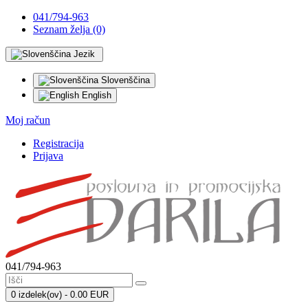
041/794-963
Seznam želja (0)
Jezik
Slovenščina
English
Moj račun
Registracija
Prijava
041/794-963
0 izdelek(ov) - 0.00 EUR