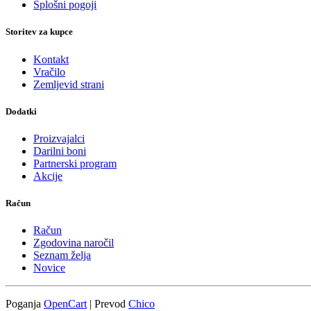
Splošni pogoji
Storitev za kupce
Kontakt
Vračilo
Zemljevid strani
Dodatki
Proizvajalci
Darilni boni
Partnerski program
Akcije
Račun
Račun
Zgodovina naročil
Seznam želja
Novice
Poganja
OpenCart
| Prevod
Chico