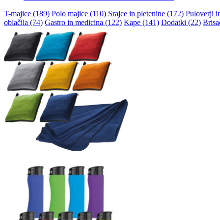
T-majice (189)
Polo majice (110)
Srajce in pletenine (172)
Puloverji i
oblačila (74)
Gastro in medicina (122)
Kape (141)
Dodatki (22)
Brisa