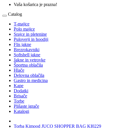
Vaša košarica je prazna!
Catalog
T-majice
Polo majice
Srajce in pletenine
Puloverji in hoodiji
Flis jakne
Brezrokavniki
Softshell jakne
Jakne in vetrovke
Športna oblačila
Hlače
Delovna oblačila
Gastro in medicina
Kape
Dodatki
Brisače
Torbe
Plišaste igrače
Katalogi
Torba Kimood JUCO SHOPPER BAG KI0229