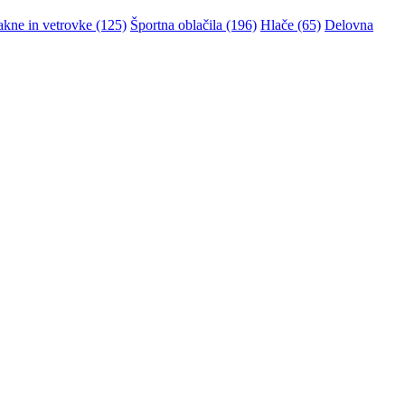
akne in vetrovke (125)
Športna oblačila (196)
Hlače (65)
Delovna