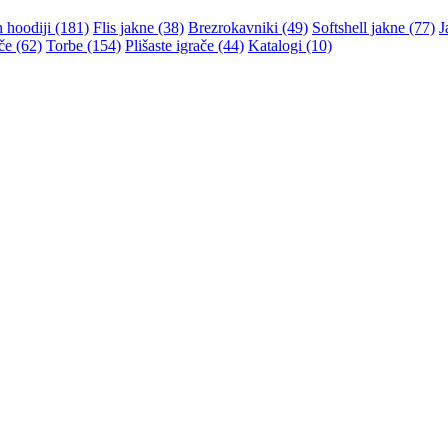
n hoodiji (181)
Flis jakne (38)
Brezrokavniki (49)
Softshell jakne (77)
J
če (62)
Torbe (154)
Plišaste igrače (44)
Katalogi (10)