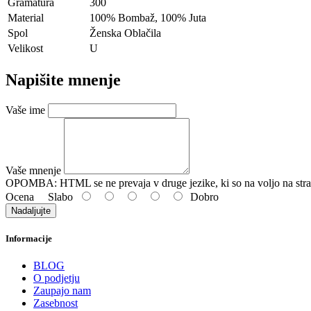
Gramatura
300
Material
100% Bombaž, 100% Juta
Spol
Ženska Oblačila
Velikost
U
Napišite mnenje
Vaše ime
Vaše mnenje
OPOMBA:
HTML se ne prevaja v druge jezike, ki so na voljo na stra
Ocena
Slabo
Dobro
Nadaljujte
Informacije
BLOG
O podjetju
Zaupajo nam
Zasebnost