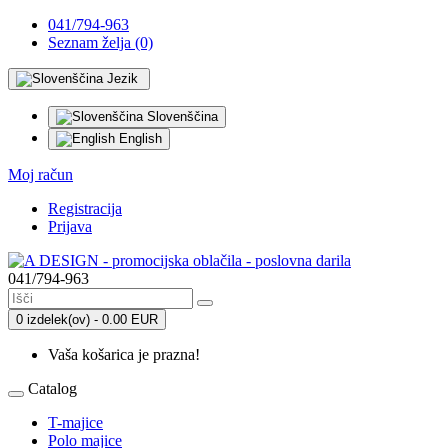
041/794-963
Seznam želja (0)
Jezik
Slovenščina
English
Moj račun
Registracija
Prijava
041/794-963
0 izdelek(ov) - 0.00 EUR
Vaša košarica je prazna!
Catalog
T-majice
Polo majice