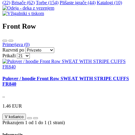
(22)
Brisače (62)
Torbe (154)
Plišaste igrače (44)
Katalogi (10)
Front Row
Primerjava (0)
Razvrsti po
Prikaži
Pulover / hoodie Front Row SWEAT WITH STRIPE CUFFS
FR840
..
1.46 EUR
V košarico
Prikazujem 1 od 1 do 1 (1 strani)
Informacije