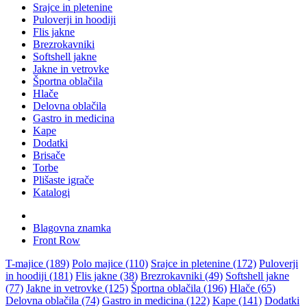
Srajce in pletenine
Puloverji in hoodiji
Flis jakne
Brezrokavniki
Softshell jakne
Jakne in vetrovke
Športna oblačila
Hlače
Delovna oblačila
Gastro in medicina
Kape
Dodatki
Brisače
Torbe
Plišaste igrače
Katalogi
Blagovna znamka
Front Row
T-majice (189)
Polo majice (110)
Srajce in pletenine (172)
Puloverji
in hoodiji (181)
Flis jakne (38)
Brezrokavniki (49)
Softshell jakne
(77)
Jakne in vetrovke (125)
Športna oblačila (196)
Hlače (65)
Delovna oblačila (74)
Gastro in medicina (122)
Kape (141)
Dodatki