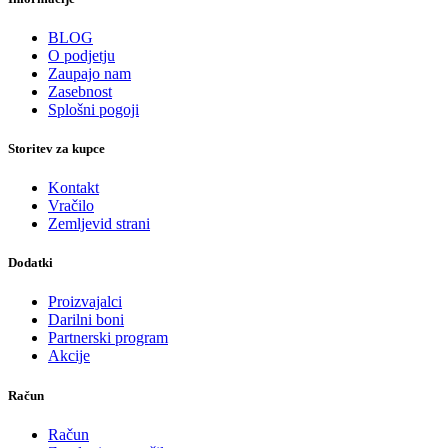
BLOG
O podjetju
Zaupajo nam
Zasebnost
Splošni pogoji
Storitev za kupce
Kontakt
Vračilo
Zemljevid strani
Dodatki
Proizvajalci
Darilni boni
Partnerski program
Akcije
Račun
Račun