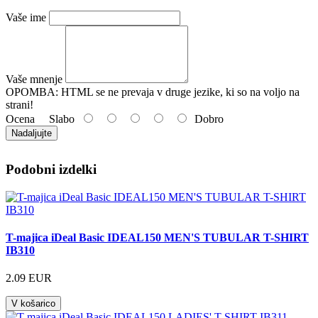
Vaše ime
Vaše mnenje
OPOMBA:
HTML se ne prevaja v druge jezike, ki so na voljo na
strani!
Ocena
Slabo
Dobro
Nadaljujte
Podobni izdelki
T-majica iDeal Basic IDEAL150 MEN'S TUBULAR T-SHIRT
IB310
2.09 EUR
V košarico