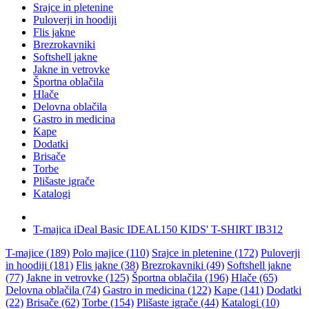
Srajce in pletenine
Puloverji in hoodiji
Flis jakne
Brezrokavniki
Softshell jakne
Jakne in vetrovke
Športna oblačila
Hlače
Delovna oblačila
Gastro in medicina
Kape
Dodatki
Brisače
Torbe
Plišaste igrače
Katalogi
T-majica iDeal Basic IDEAL150 KIDS' T-SHIRT IB312
T-majice (189)
Polo majice (110)
Srajce in pletenine (172)
Puloverji
in hoodiji (181)
Flis jakne (38)
Brezrokavniki (49)
Softshell jakne
(77)
Jakne in vetrovke (125)
Športna oblačila (196)
Hlače (65)
Delovna oblačila (74)
Gastro in medicina (122)
Kape (141)
Dodatki
(22)
Brisače (62)
Torbe (154)
Plišaste igrače (44)
Katalogi (10)