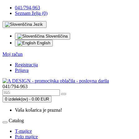
041/794-963
Seznam želja (0)
Jezik
Slovenščina
English
Moj račun
Registracija
Prijava
041/794-963
0 izdelek(ov) - 0.00 EUR
Vaša košarica je prazna!
Catalog
T-majice
Polo majice