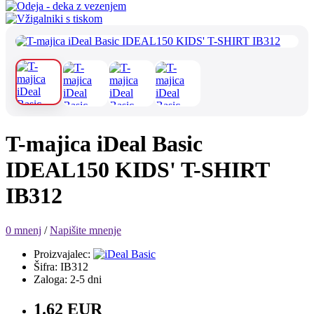
T-majica iDeal Basic
IDEAL150 KIDS' T-SHIRT
IB312
0 mnenj
/
Napišite mnenje
Proizvajalec:
Šifra: IB312
Zaloga: 2-5 dni
1.62 EUR