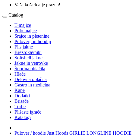
Vaša košarica je prazna!
Catalog
T-majice
Polo majice
Srajce in pletenine
Puloverji in hoodiji
Flis jakne
Brezrokavniki
Softshell jakne
Jakne in vetrovke
Športna oblačila
Hlače
Delovna oblačila
Gastro in medicina
Kape
Dodatki
Brisače
Torbe
Plišaste igrače
Katalogi
Pulover / hoodie Just Hoods GIRLIE LONGLINE HOODIE