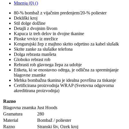
Mnenja (0) ()
80-% bombaž z vijačnim predenjem/20-% poliester
Dekliški kroj
Stil dolge dolžine
Detajli z dvojnim šivom
Kapuca iz treh delov in dvojne tkanine
Ploske vrvice iz mrežice
Kengurujski žep z majhno skrito odprtino za kabel slušalk
Skrite zanke za slušalke telefona
Dolga rebrasta manšeta
Globoko rebrast rob
Rebrasti rob glavnega žepa za udobje
Etiketa, ki se enostavno odtrga, je odlična za spreminjanje
blagovne znamke
Mehka bombažna tkanina je idealna površina za tiskanje
Certificirana proizvodnja WRAP (Svetovna odgovorna
akreditirana proizvodnja)
Razno
Blagovna znamka
Just Hoods
Gramatura
280
Material
Bombaž / poliester
Razno
Stranski šiv, Ozek kroj