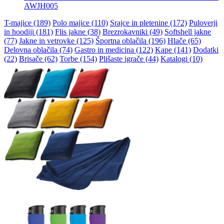
AWJH005
T-majice (189)
Polo majice (110)
Srajce in pletenine (172)
Puloverji
in hoodiji (181)
Flis jakne (38)
Brezrokavniki (49)
Softshell jakne
(77)
Jakne in vetrovke (125)
Športna oblačila (196)
Hlače (65)
Delovna oblačila (74)
Gastro in medicina (122)
Kape (141)
Dodatki
(22)
Brisače (62)
Torbe (154)
Plišaste igrače (44)
Katalogi (10)