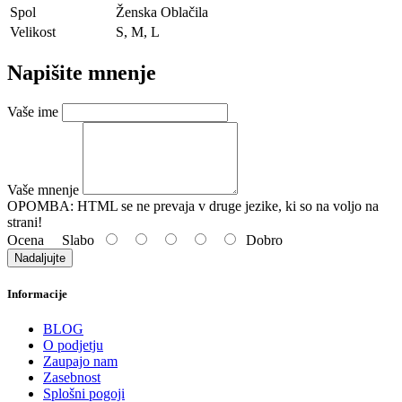
Spol
Ženska Oblačila
Velikost
S, M, L
Napišite mnenje
Vaše ime
Vaše mnenje
OPOMBA:
HTML se ne prevaja v druge jezike, ki so na voljo na
strani!
Ocena
Slabo
Dobro
Nadaljujte
Informacije
BLOG
O podjetju
Zaupajo nam
Zasebnost
Splošni pogoji