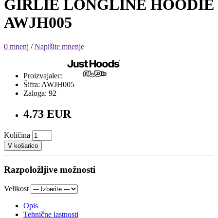
GIRLIE LONGLINE HOODIE
AWJH005
0 mnenj
/
Napišite mnenje
Proizvajalec:
Šifra: AWJH005
Zaloga: 92
4.73 EUR
Količina
V košarico
Razpoložljive možnosti
Velikost
Opis
Tehnične lastnosti