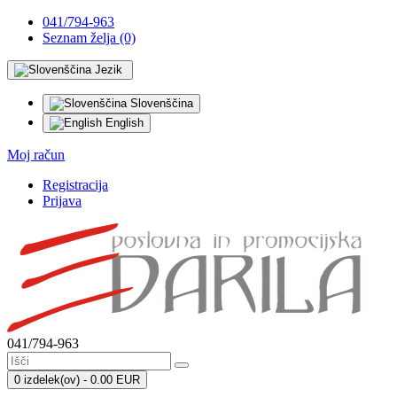
041/794-963
Seznam želja (0)
Jezik
Slovenščina
English
Moj račun
Registracija
Prijava
041/794-963
0 izdelek(ov) - 0.00 EUR