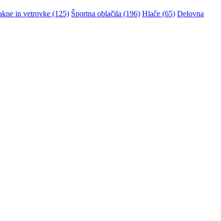
akne in vetrovke (125)
Športna oblačila (196)
Hlače (65)
Delovna