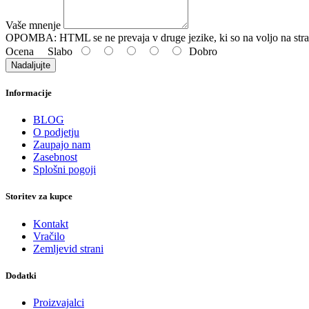
Vaše mnenje
OPOMBA:
HTML se ne prevaja v druge jezike, ki so na voljo na stra
Ocena
Slabo
Dobro
Nadaljujte
Informacije
BLOG
O podjetju
Zaupajo nam
Zasebnost
Splošni pogoji
Storitev za kupce
Kontakt
Vračilo
Zemljevid strani
Dodatki
Proizvajalci