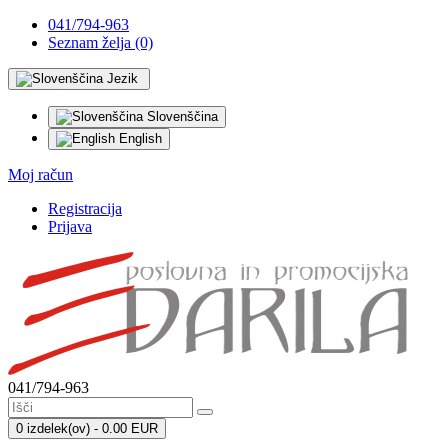
041/794-963
Seznam želja (0)
Jezik
Slovenščina
English
Moj račun
Registracija
Prijava
041/794-963
0 izdelek(ov) - 0.00 EUR