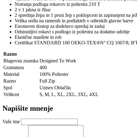
Notranja podloga rokavov iz poliestra 210 T
2 v 1 jakna iz flisa:
2 sprednja žepa in 1 prsni žep s poklopcem in zapiranjem na je
Velika sedla na ramenih in podlakteh v odtenkih glavne barve
Enostaven dostop za dodelavo spredaj in zadaj
Odstranljivi rokavi s podlogo iz poliestra za dodatno udobje
Elastične manšete in rob
Certifikat STANDARD 100 OEKO-TEX®N° CQ 1007/8, IF
Razno
Blagovna znamka
Designed To Work
Gramatura
400
Material
100% Poliester
Razno
Full Zip
Spol
Unisex Oblačila
Velikost
S, M, L, XL, 2XL, 3XL, 4XL
Napišite mnenje
Vaše ime