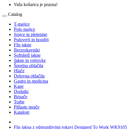
Vaša košarica je prazna!
Catalog
T-majice
Polo majice
Srajce in pletenine
Puloverji in hoodiji
Flis jakne
Brezrokavniki
Softshell jakne
Jakne in vetrovke
Športna oblačila
Hlače
Delovna oblačila
Gastro in medicina
Kape
Dodatki
Brisače
Torbe
Plišaste igrače
Katalogi
Flis jakna z odstranljivimi rokavi Designed To Work WK9105