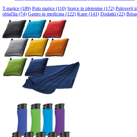
T-majice (189)
Polo majice (110)
Srajce in pletenine (172)
Puloverji i
oblačila (74)
Gastro in medicina (122)
Kape (141)
Dodatki (22)
Brisa