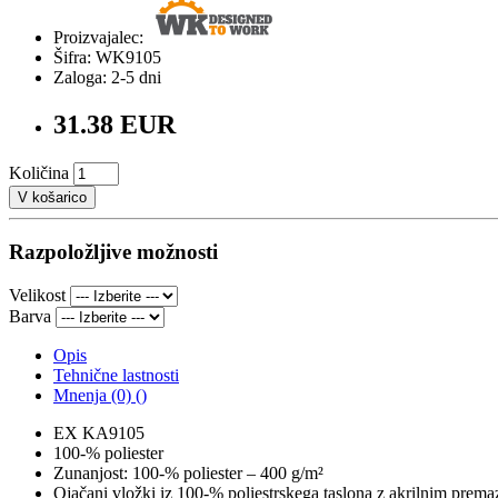
Proizvajalec:
Šifra: WK9105
Zaloga: 2-5 dni
31.38 EUR
Količina
V košarico
Razpoložljive možnosti
Velikost
Barva
Opis
Tehnične lastnosti
Mnenja (0) ()
EX KA9105
100-% poliester
Zunanjost: 100-% poliester – 400 g/m²
Ojačani vložki iz 100-% poliestrskega taslona z akrilnim prem