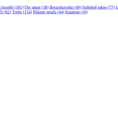
n hoodiji (181)
Flis jakne (38)
Brezrokavniki (49)
Softshell jakne (77)
J
če (62)
Torbe (154)
Plišaste igrače (44)
Katalogi (10)