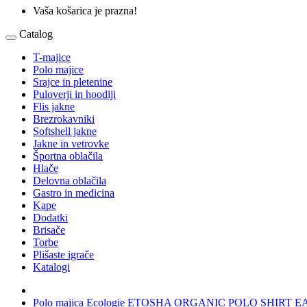
Vaša košarica je prazna!
Catalog
T-majice
Polo majice
Srajce in pletenine
Puloverji in hoodiji
Flis jakne
Brezrokavniki
Softshell jakne
Jakne in vetrovke
Športna oblačila
Hlače
Delovna oblačila
Gastro in medicina
Kape
Dodatki
Brisače
Torbe
Plišaste igrače
Katalogi
Polo majica Ecologie ETOSHA ORGANIC POLO SHIRT E