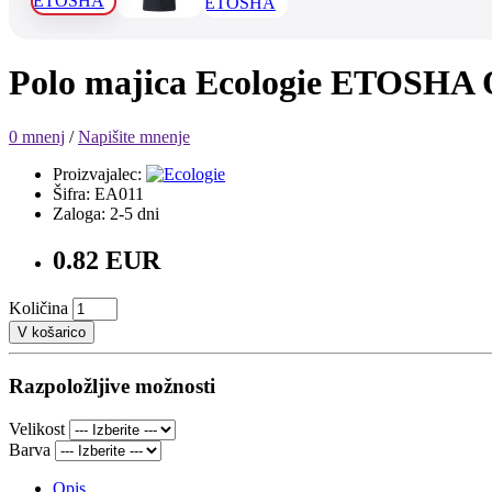
Polo majica Ecologie ETOS
0 mnenj
/
Napišite mnenje
Proizvajalec:
Šifra: EA011
Zaloga: 2-5 dni
0.82 EUR
Količina
V košarico
Razpoložljive možnosti
Velikost
Barva
Opis