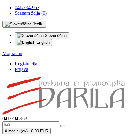
041/794-963
Seznam želja (0)
Jezik
Slovenščina
English
Moj račun
Registracija
Prijava
041/794-963
0 izdelek(ov) - 0.00 EUR