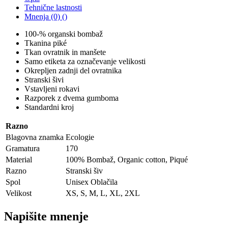
Tehnične lastnosti
Mnenja (0) ()
100-% organski bombaž
Tkanina piké
Tkan ovratnik in manšete
Samo etiketa za označevanje velikosti
Okrepljen zadnji del ovratnika
Stranski šivi
Vstavljeni rokavi
Razporek z dvema gumboma
Standardni kroj
Razno
Blagovna znamka
Ecologie
Gramatura
170
Material
100% Bombaž, Organic cotton, Piqué
Razno
Stranski šiv
Spol
Unisex Oblačila
Velikost
XS, S, M, L, XL, 2XL
Napišite mnenje