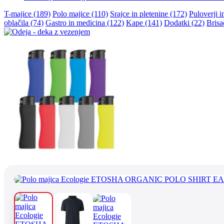
T-majice (189)
Polo majice (110)
Srajce in pletenine (172)
Puloverji i
oblačila (74)
Gastro in medicina (122)
Kape (141)
Dodatki (22)
Brisa