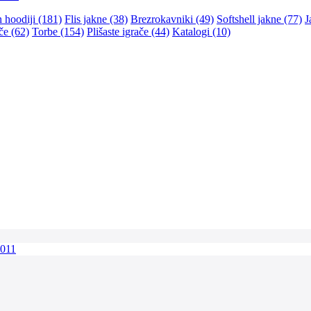
n hoodiji (181)
Flis jakne (38)
Brezrokavniki (49)
Softshell jakne (77)
J
če (62)
Torbe (154)
Plišaste igrače (44)
Katalogi (10)