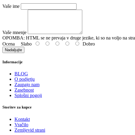
Vaše ime
Vaše mnenje
OPOMBA:
HTML se ne prevaja v druge jezike, ki so na voljo na stra
Ocena
Slabo
Dobro
Nadaljujte
Informacije
BLOG
O podjetju
Zaupajo nam
Zasebnost
Splošni pogoji
Storitev za kupce
Kontakt
Vračilo
Zemljevid strani