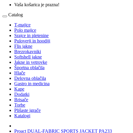
Vaša košarica je prazna!
Catalog
T-majice
Polo majice
Srajce in pletenine
Puloverji in hoodiji
Flis jakne
Brezrokavniki
Softshell jakne
Jakne in vetrovke
Športna oblačila
Hlače
Delovna oblačila
Gastro in medicina
Kape
Dodatki
Brisače
Torbe
Plišaste igrače
Katalogi
Proact DUAL-FABRIC SPORTS JACKET PA233