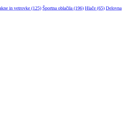
akne in vetrovke (125)
Športna oblačila (196)
Hlače (65)
Delovna