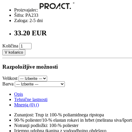
Proizvajalec:
Šifra: PA233
Zaloga: 2-5 dni
33.20 EUR
Količina
V košarico
Razpoložljive možnosti
Velikost
Barva
Opis
Tehnične lastnosti
Mnenja (0) ()
Zunanjost: Trup iz 100-% poliamidnega ripstopa
90-% poliester/10-% elastan rokavi in hrbet (melirana siva/špo
Notranji podložki: 100-% poliester
Izjemno udobna tkanina z vodoodbojno obdelavo