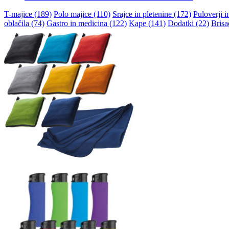
T-majice (189)
Polo majice (110)
Srajce in pletenine (172)
Puloverji i
oblačila (74)
Gastro in medicina (122)
Kape (141)
Dodatki (22)
Brisa