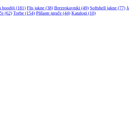
n hoodiji (181)
Flis jakne (38)
Brezrokavniki (49)
Softshell jakne (77)
J
če (62)
Torbe (154)
Plišaste igrače (44)
Katalogi (10)