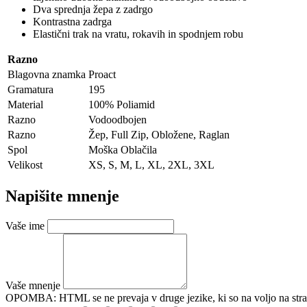
Dva sprednja žepa z zadrgo
Kontrastna zadrga
Elastični trak na vratu, rokavih in spodnjem robu
Razno
Blagovna znamka
Proact
Gramatura
195
Material
100% Poliamid
Razno
Vodoodbojen
Razno
Žep, Full Zip, Obložene, Raglan
Spol
Moška Oblačila
Velikost
XS, S, M, L, XL, 2XL, 3XL
Napišite mnenje
Vaše ime
Vaše mnenje
OPOMBA:
HTML se ne prevaja v druge jezike, ki so na voljo na stra