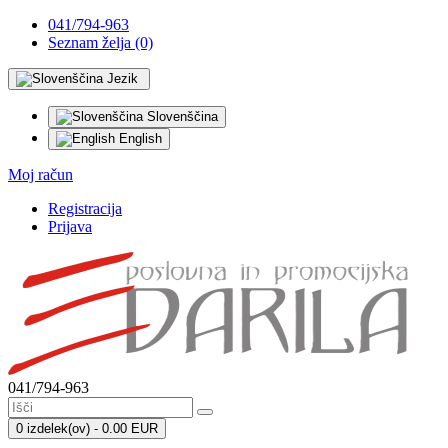
041/794-963
Seznam želja (0)
Jezik
Slovenščina
English
Moj račun
Registracija
Prijava
041/794-963
0 izdelek(ov) - 0.00 EUR