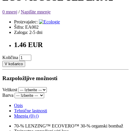
0 mnenj
/
Napišite mnenje
Proizvajalec:
Šifra: EA002
Zaloga: 2-5 dni
1.46 EUR
Količina
V košarico
Razpoložljive možnosti
Velikost
Barva
Opis
Tehnične lastnosti
Mnenja (0) ()
70-% LENZING™ ECOVERO™ 30-% organski bombaž