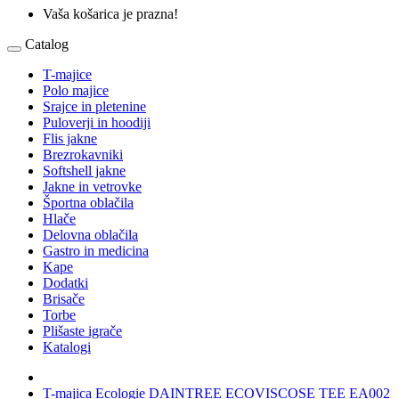
Vaša košarica je prazna!
Catalog
T-majice
Polo majice
Srajce in pletenine
Puloverji in hoodiji
Flis jakne
Brezrokavniki
Softshell jakne
Jakne in vetrovke
Športna oblačila
Hlače
Delovna oblačila
Gastro in medicina
Kape
Dodatki
Brisače
Torbe
Plišaste igrače
Katalogi
T-majica Ecologie DAINTREE ECOVISCOSE TEE EA002