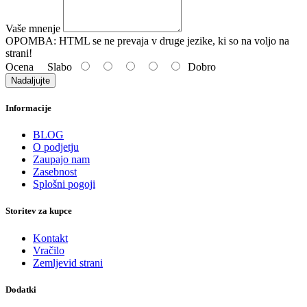
Vaše mnenje
OPOMBA:
HTML se ne prevaja v druge jezike, ki so na voljo na
strani!
Ocena
Slabo
Dobro
Nadaljujte
Informacije
BLOG
O podjetju
Zaupajo nam
Zasebnost
Splošni pogoji
Storitev za kupce
Kontakt
Vračilo
Zemljevid strani
Dodatki