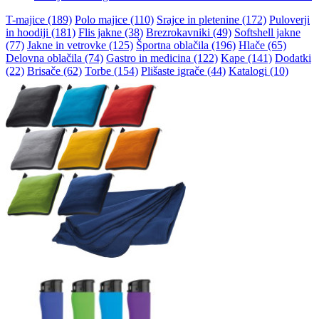
T-majice (189)
Polo majice (110)
Srajce in pletenine (172)
Puloverji
in hoodiji (181)
Flis jakne (38)
Brezrokavniki (49)
Softshell jakne
(77)
Jakne in vetrovke (125)
Športna oblačila (196)
Hlače (65)
Delovna oblačila (74)
Gastro in medicina (122)
Kape (141)
Dodatki
(22)
Brisače (62)
Torbe (154)
Plišaste igrače (44)
Katalogi (10)