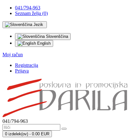
041/794-963
Seznam želja (0)
Jezik
Slovenščina
English
Moj račun
Registracija
Prijava
041/794-963
0 izdelek(ov) - 0.00 EUR