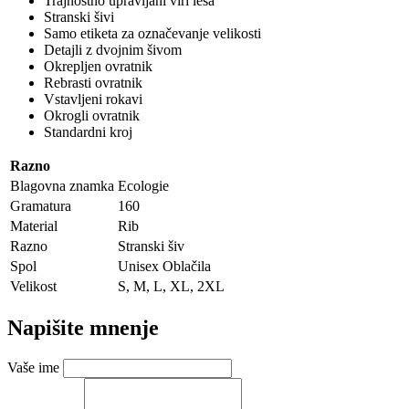
Trajnostno upravljani viri lesa
Stranski šivi
Samo etiketa za označevanje velikosti
Detajli z dvojnim šivom
Okrepljen ovratnik
Rebrasti ovratnik
Vstavljeni rokavi
Okrogli ovratnik
Standardni kroj
Razno
Blagovna znamka
Ecologie
Gramatura
160
Material
Rib
Razno
Stranski šiv
Spol
Unisex Oblačila
Velikost
S, M, L, XL, 2XL
Napišite mnenje
Vaše ime