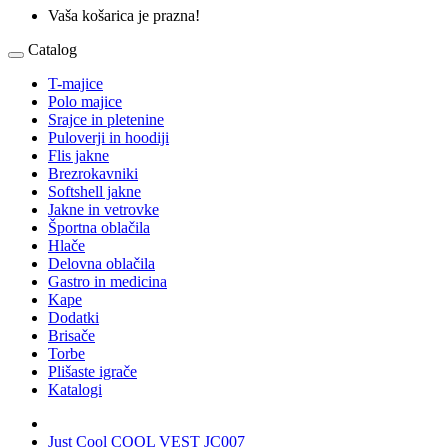
Vaša košarica je prazna!
Catalog
T-majice
Polo majice
Srajce in pletenine
Puloverji in hoodiji
Flis jakne
Brezrokavniki
Softshell jakne
Jakne in vetrovke
Športna oblačila
Hlače
Delovna oblačila
Gastro in medicina
Kape
Dodatki
Brisače
Torbe
Plišaste igrače
Katalogi
Just Cool COOL VEST JC007