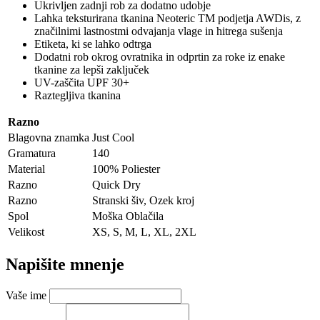
Ukrivljen zadnji rob za dodatno udobje
Lahka teksturirana tkanina Neoteric TM podjetja AWDis, z
značilnimi lastnostmi odvajanja vlage in hitrega sušenja
Etiketa, ki se lahko odtrga
Dodatni rob okrog ovratnika in odprtin za roke iz enake
tkanine za lepši zaključek
UV-zaščita UPF 30+
Raztegljiva tkanina
Razno
Blagovna znamka
Just Cool
Gramatura
140
Material
100% Poliester
Razno
Quick Dry
Razno
Stranski šiv, Ozek kroj
Spol
Moška Oblačila
Velikost
XS, S, M, L, XL, 2XL
Napišite mnenje
Vaše ime