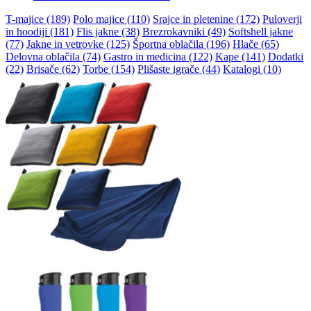
T-majice (189)
Polo majice (110)
Srajce in pletenine (172)
Puloverji
in hoodiji (181)
Flis jakne (38)
Brezrokavniki (49)
Softshell jakne
(77)
Jakne in vetrovke (125)
Športna oblačila (196)
Hlače (65)
Delovna oblačila (74)
Gastro in medicina (122)
Kape (141)
Dodatki
(22)
Brisače (62)
Torbe (154)
Plišaste igrače (44)
Katalogi (10)