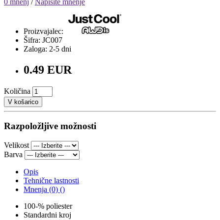
0 mnenj
/
Napišite mnenje
Proizvajalec:
Šifra: JC007
Zaloga: 2-5 dni
0.49 EUR
Količina
V košarico
Razpoložljive možnosti
Velikost
Barva
Opis
Tehnične lastnosti
Mnenja (0) ()
100-% poliester
Standardni kroj