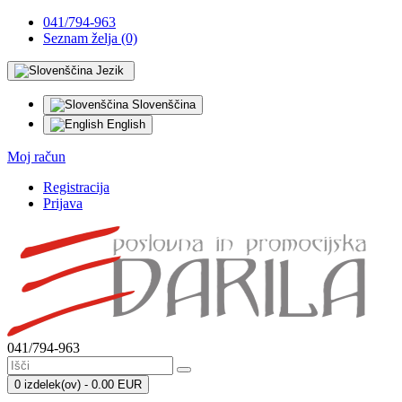
041/794-963
Seznam želja (0)
Jezik
Slovenščina
English
Moj račun
Registracija
Prijava
041/794-963
0 izdelek(ov) - 0.00 EUR