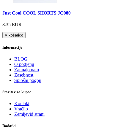
Just Cool COOL SHORTS JC080
8.35 EUR
V košarico
Informacije
BLOG
O podjetju
Zaupajo nam
Zasebnost
Splošni pogoji
Storitev za kupce
Kontakt
Vračilo
Zemljevid strani
Dodatki