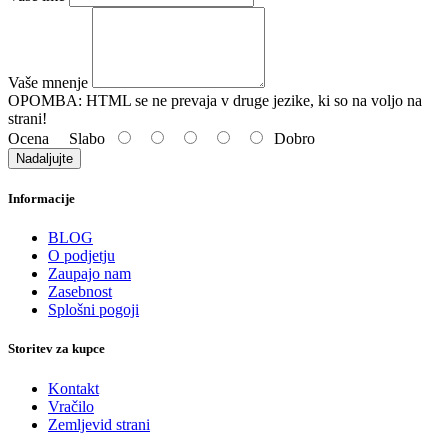
Vaše mnenje
OPOMBA:
HTML se ne prevaja v druge jezike, ki so na voljo na
strani!
Ocena
Slabo
Dobro
Nadaljujte
Informacije
BLOG
O podjetju
Zaupajo nam
Zasebnost
Splošni pogoji
Storitev za kupce
Kontakt
Vračilo
Zemljevid strani