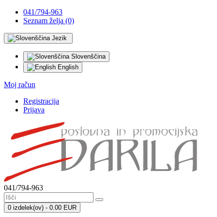
041/794-963
Seznam želja (0)
Jezik
Slovenščina
English
Moj račun
Registracija
Prijava
041/794-963
0 izdelek(ov) - 0.00 EUR