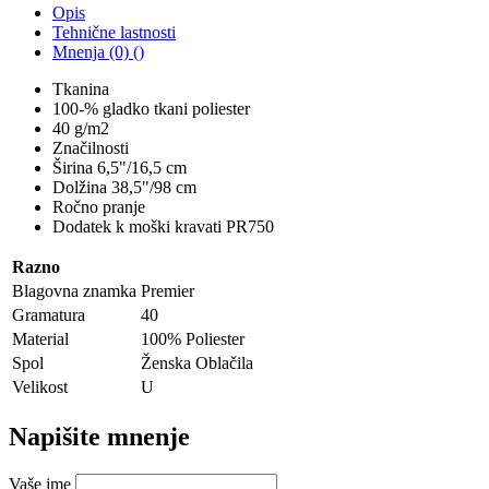
Opis
Tehnične lastnosti
Mnenja (0) ()
Tkanina
100-% gladko tkani poliester
40 g/m2
Značilnosti
Širina 6,5"/16,5 cm
Dolžina 38,5"/98 cm
Ročno pranje
Dodatek k moški kravati PR750
Razno
Blagovna znamka
Premier
Gramatura
40
Material
100% Poliester
Spol
Ženska Oblačila
Velikost
U
Napišite mnenje
Vaše ime