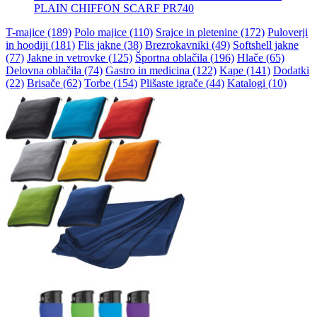
PLAIN CHIFFON SCARF PR740
T-majice (189)
Polo majice (110)
Srajce in pletenine (172)
Puloverji
in hoodiji (181)
Flis jakne (38)
Brezrokavniki (49)
Softshell jakne
(77)
Jakne in vetrovke (125)
Športna oblačila (196)
Hlače (65)
Delovna oblačila (74)
Gastro in medicina (122)
Kape (141)
Dodatki
(22)
Brisače (62)
Torbe (154)
Plišaste igrače (44)
Katalogi (10)