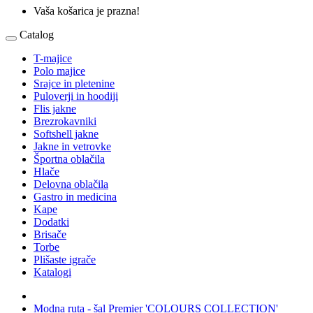
Vaša košarica je prazna!
Catalog
T-majice
Polo majice
Srajce in pletenine
Puloverji in hoodiji
Flis jakne
Brezrokavniki
Softshell jakne
Jakne in vetrovke
Športna oblačila
Hlače
Delovna oblačila
Gastro in medicina
Kape
Dodatki
Brisače
Torbe
Plišaste igrače
Katalogi
Modna ruta - šal Premier 'COLOURS COLLECTION'