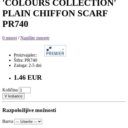
'COLOURS COLLECTION'
PLAIN CHIFFON SCARF
PR740
0 mnenj
/
Napišite mnenje
Proizvajalec:
Šifra: PR740
Zaloga: 2-5 dni
1.46 EUR
Količina
V košarico
Razpoložljive možnosti
Barva