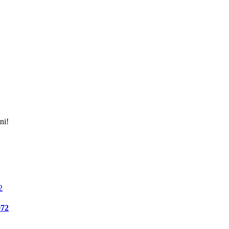
ni!
72