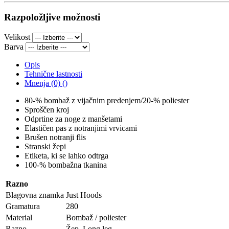
Razpoložljive možnosti
Velikost
Barva
Opis
Tehnične lastnosti
Mnenja (0) ()
80-% bombaž z vijačnim predenjem/20-% poliester
Sproščen kroj
Odprtine za noge z manšetami
Elastičen pas z notranjimi vrvicami
Brušen notranji flis
Stranski žepi
Etiketa, ki se lahko odtrga
100-% bombažna tkanina
Razno
Blagovna znamka
Just Hoods
Gramatura
280
Material
Bombaž / poliester
Razno
Žep, Long leg