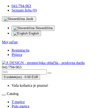
041/794-963
Seznam želja (0)
Jezik
Slovenščina
English
Moj račun
Registracija
Prijava
041/794-963
0 izdelek(ov) - 0.00 EUR
Vaša košarica je prazna!
Catalog
T-majice
Polo majice