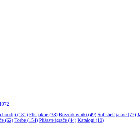
H072
n hoodiji (181)
Flis jakne (38)
Brezrokavniki (49)
Softshell jakne (77)
J
če (62)
Torbe (154)
Plišaste igrače (44)
Katalogi (10)