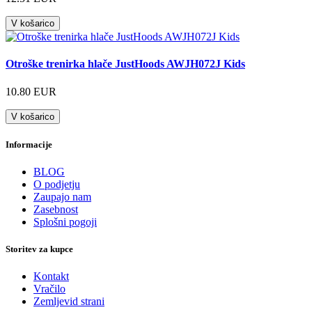
V košarico
Otroške trenirka hlače JustHoods AWJH072J Kids
10.80 EUR
V košarico
Informacije
BLOG
O podjetju
Zaupajo nam
Zasebnost
Splošni pogoji
Storitev za kupce
Kontakt
Vračilo
Zemljevid strani