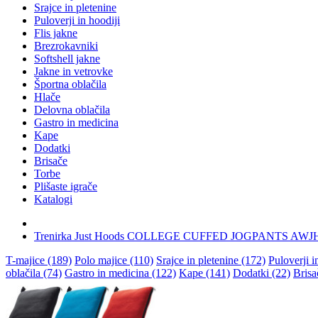
Srajce in pletenine
Puloverji in hoodiji
Flis jakne
Brezrokavniki
Softshell jakne
Jakne in vetrovke
Športna oblačila
Hlače
Delovna oblačila
Gastro in medicina
Kape
Dodatki
Brisače
Torbe
Plišaste igrače
Katalogi
Trenirka Just Hoods COLLEGE CUFFED JOGPANTS AWJ
T-majice (189)
Polo majice (110)
Srajce in pletenine (172)
Puloverji i
oblačila (74)
Gastro in medicina (122)
Kape (141)
Dodatki (22)
Brisa