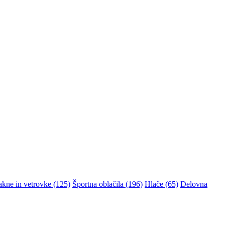
akne in vetrovke (125)
Športna oblačila (196)
Hlače (65)
Delovna