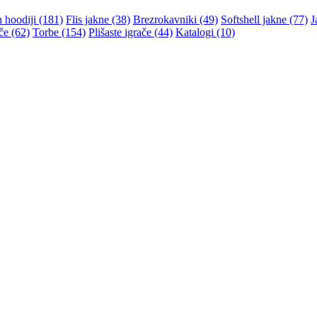
n hoodiji (181)
Flis jakne (38)
Brezrokavniki (49)
Softshell jakne (77)
J
če (62)
Torbe (154)
Plišaste igrače (44)
Katalogi (10)