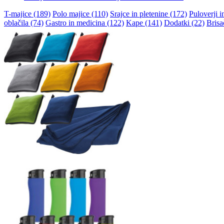
T-majice (189)
Polo majice (110)
Srajce in pletenine (172)
Puloverji i
oblačila (74)
Gastro in medicina (122)
Kape (141)
Dodatki (22)
Brisa