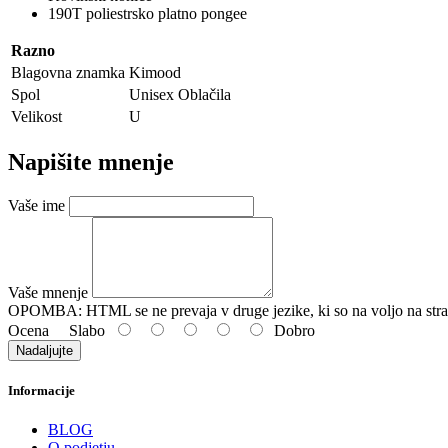
190T poliestrsko platno pongee
Razno
Blagovna znamka
Kimood
Spol
Unisex Oblačila
Velikost
U
Napišite mnenje
Vaše ime
Vaše mnenje
OPOMBA:
HTML se ne prevaja v druge jezike, ki so na voljo na stra
Ocena
Slabo
Dobro
Nadaljujte
Informacije
BLOG
O podjetju