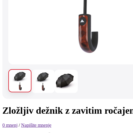
Zložljiv dežnik z zavitim roča
0 mnenj
/
Napišite mnenje