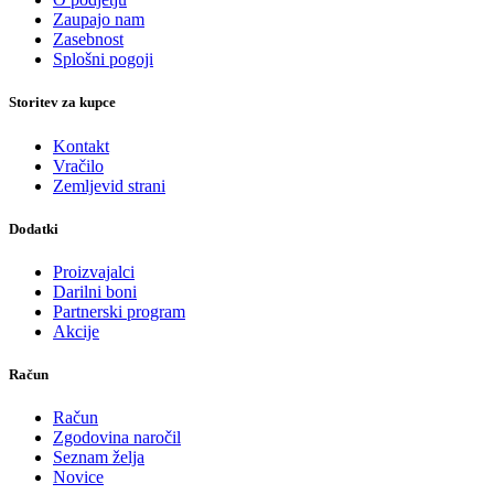
Zaupajo nam
Zasebnost
Splošni pogoji
Storitev za kupce
Kontakt
Vračilo
Zemljevid strani
Dodatki
Proizvajalci
Darilni boni
Partnerski program
Akcije
Račun
Račun
Zgodovina naročil
Seznam želja
Novice