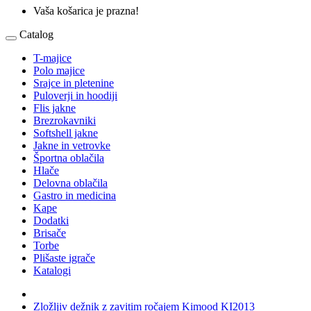
Vaša košarica je prazna!
Catalog
T-majice
Polo majice
Srajce in pletenine
Puloverji in hoodiji
Flis jakne
Brezrokavniki
Softshell jakne
Jakne in vetrovke
Športna oblačila
Hlače
Delovna oblačila
Gastro in medicina
Kape
Dodatki
Brisače
Torbe
Plišaste igrače
Katalogi
Zložljiv dežnik z zavitim ročajem Kimood KI2013