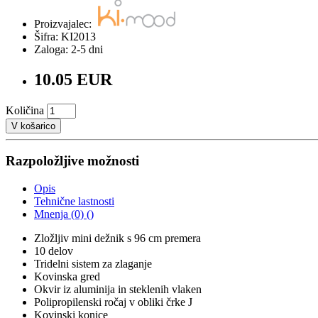
Proizvajalec:
Šifra: KI2013
Zaloga: 2-5 dni
10.05 EUR
Količina
V košarico
Razpoložljive možnosti
Opis
Tehnične lastnosti
Mnenja (0) ()
Zložljiv mini dežnik s 96 cm premera
10 delov
Tridelni sistem za zlaganje
Kovinska gred
Okvir iz aluminija in steklenih vlaken
Polipropilenski ročaj v obliki črke J
Kovinski konice