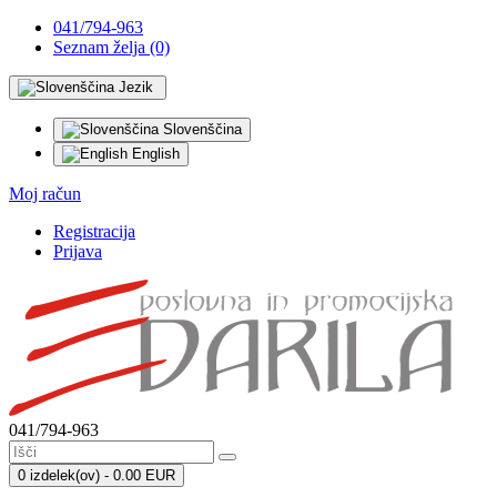
041/794-963
Seznam želja (0)
Jezik
Slovenščina
English
Moj račun
Registracija
Prijava
041/794-963
0 izdelek(ov) - 0.00 EUR