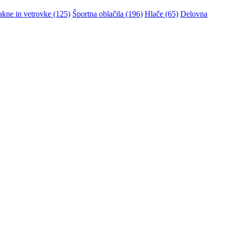
akne in vetrovke (125)
Športna oblačila (196)
Hlače (65)
Delovna