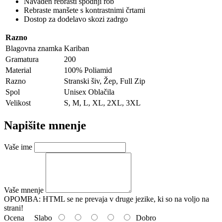
Navaden rebrasti spodnji rob
Rebraste manšete s kontrastnimi črtami
Dostop za dodelavo skozi zadrgo
Razno
Blagovna znamka
Kariban
Gramatura
200
Material
100% Poliamid
Razno
Stranski šiv, Žep, Full Zip
Spol
Unisex Oblačila
Velikost
S, M, L, XL, 2XL, 3XL
Napišite mnenje
Vaše ime
Vaše mnenje
OPOMBA:
HTML se ne prevaja v druge jezike, ki so na voljo na
strani!
Ocena
Slabo
Dobro