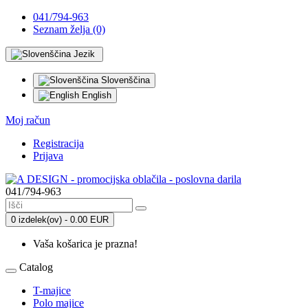
041/794-963
Seznam želja (0)
Jezik
Slovenščina
English
Moj račun
Registracija
Prijava
041/794-963
0 izdelek(ov) - 0.00 EUR
Vaša košarica je prazna!
Catalog
T-majice
Polo majice