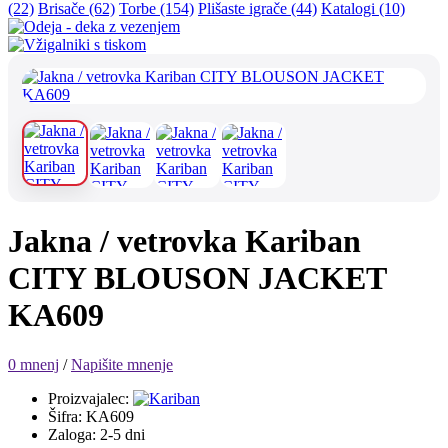
(22)
Brisače (62)
Torbe (154)
Plišaste igrače (44)
Katalogi (10)
Jakna / vetrovka Kariban
CITY BLOUSON JACKET
KA609
0 mnenj
/
Napišite mnenje
Proizvajalec:
Šifra: KA609
Zaloga: 2-5 dni