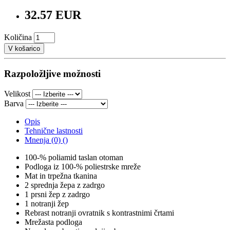
32.57 EUR
Količina
V košarico
Razpoložljive možnosti
Velikost
Barva
Opis
Tehnične lastnosti
Mnenja (0) ()
100-% poliamid taslan otoman
Podloga iz 100-% poliestrske mreže
Mat in trpežna tkanina
2 sprednja žepa z zadrgo
1 prsni žep z zadrgo
1 notranji žep
Rebrast notranji ovratnik s kontrastnimi črtami
Mrežasta podloga