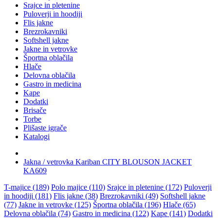
Srajce in pletenine
Puloverji in hoodiji
Flis jakne
Brezrokavniki
Softshell jakne
Jakne in vetrovke
Športna oblačila
Hlače
Delovna oblačila
Gastro in medicina
Kape
Dodatki
Brisače
Torbe
Plišaste igrače
Katalogi
Jakna / vetrovka Kariban CITY BLOUSON JACKET
KA609
T-majice (189)
Polo majice (110)
Srajce in pletenine (172)
Puloverji
in hoodiji (181)
Flis jakne (38)
Brezrokavniki (49)
Softshell jakne
(77)
Jakne in vetrovke (125)
Športna oblačila (196)
Hlače (65)
Delovna oblačila (74)
Gastro in medicina (122)
Kape (141)
Dodatki