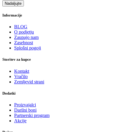
Nadaljujte
Informacije
BLOG
O podjetju
Zaupajo nam
Zasebnost
Splošni pogoji
Storitev za kupce
Kontakt
Vračilo
Zemljevid strani
Dodatki
Proizvajalci
Darilni boni
Partnerski program
Akcije