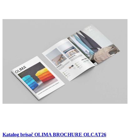
Katalog brisač OLIMA BROCHURE OLCAT26