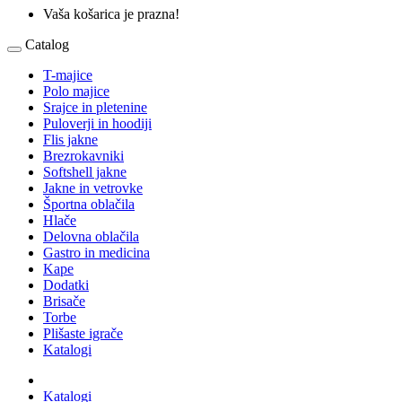
Vaša košarica je prazna!
Catalog
T-majice
Polo majice
Srajce in pletenine
Puloverji in hoodiji
Flis jakne
Brezrokavniki
Softshell jakne
Jakne in vetrovke
Športna oblačila
Hlače
Delovna oblačila
Gastro in medicina
Kape
Dodatki
Brisače
Torbe
Plišaste igrače
Katalogi
Katalogi