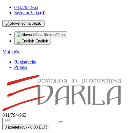
041/794-963
Seznam želja (0)
Jezik
Slovenščina
English
Moj račun
Registracija
Prijava
041/794-963
0 izdelek(ov) - 0.00 EUR