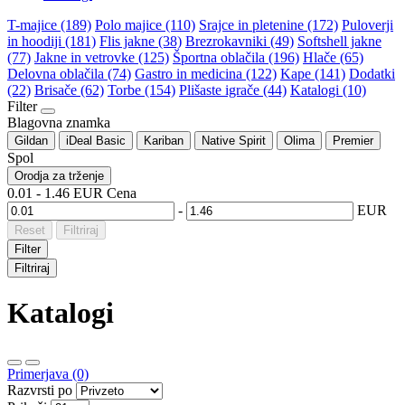
T-majice (189)
Polo majice (110)
Srajce in pletenine (172)
Puloverji
in hoodiji (181)
Flis jakne (38)
Brezrokavniki (49)
Softshell jakne
(77)
Jakne in vetrovke (125)
Športna oblačila (196)
Hlače (65)
Delovna oblačila (74)
Gastro in medicina (122)
Kape (141)
Dodatki
(22)
Brisače (62)
Torbe (154)
Plišaste igrače (44)
Katalogi (10)
Filter
Blagovna znamka
Gildan
iDeal Basic
Kariban
Native Spirit
Olima
Premier
Spol
Orodja za trženje
0.01
-
1.46
EUR
Cena
-
EUR
Reset
Filtriraj
Filter
Filtriraj
Katalogi
Primerjava (0)
Razvrsti po