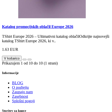
Katalog promocijskih oblačil Europe 2026
TShirt Europe 2026 – Ultimativni katalog oblačilOdkrijte najnovejši
katalog TShirt Europe 2026, ki v..
1.63 EUR
V košarico
Prikazujem 1 od 10 do 10 (1 strani)
Informacije
BLOG
O podjetju
Zaupajo nam
Zasebnost
Splošni pogoji
Storitev za kupce