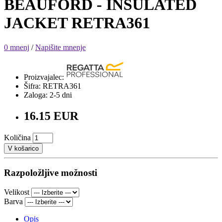
BEAUFORD - INSULATED
JACKET RETRA361
0 mnenj
/
Napišite mnenje
Proizvajalec:
Šifra: RETRA361
Zaloga: 2-5 dni
16.15 EUR
Količina
V košarico
Razpoložljive možnosti
Velikost
Barva
Opis