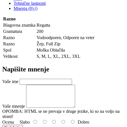
Tehnične lastnosti
Mnenja (0) ()
Razno
Blagovna znamka
Regatta
Gramatura
200
Razno
Vodoodporen, Odporen na veter
Razno
Žep, Full Zip
Spol
Moška Oblačila
Velikost
S, M, L, XL, 2XL, 3XL
Napišite mnenje
Vaše ime
Vaše mnenje
OPOMBA:
HTML se ne prevaja v druge jezike, ki so na voljo na
strani!
Ocena
Slabo
Dobro