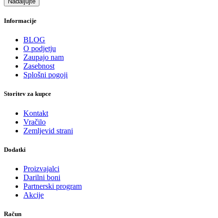
Nadaljujte
Informacije
BLOG
O podjetju
Zaupajo nam
Zasebnost
Splošni pogoji
Storitev za kupce
Kontakt
Vračilo
Zemljevid strani
Dodatki
Proizvajalci
Darilni boni
Partnerski program
Akcije
Račun