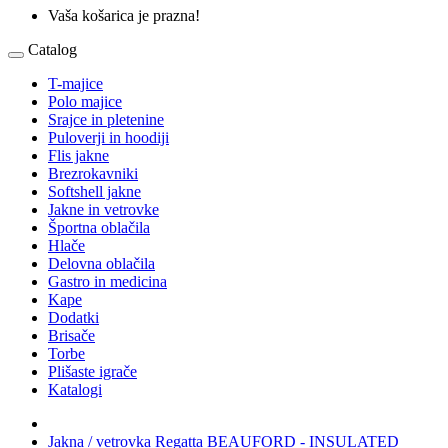
Vaša košarica je prazna!
Catalog
T-majice
Polo majice
Srajce in pletenine
Puloverji in hoodiji
Flis jakne
Brezrokavniki
Softshell jakne
Jakne in vetrovke
Športna oblačila
Hlače
Delovna oblačila
Gastro in medicina
Kape
Dodatki
Brisače
Torbe
Plišaste igrače
Katalogi
Jakna / vetrovka Regatta BEAUFORD - INSULATED