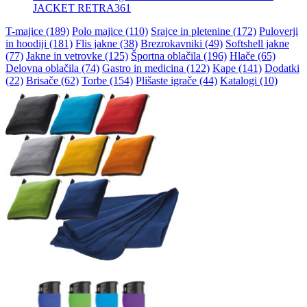
JACKET RETRA361
T-majice (189)
Polo majice (110)
Srajce in pletenine (172)
Puloverji
in hoodiji (181)
Flis jakne (38)
Brezrokavniki (49)
Softshell jakne
(77)
Jakne in vetrovke (125)
Športna oblačila (196)
Hlače (65)
Delovna oblačila (74)
Gastro in medicina (122)
Kape (141)
Dodatki
(22)
Brisače (62)
Torbe (154)
Plišaste igrače (44)
Katalogi (10)