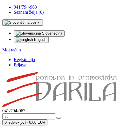
041/794-963
Seznam želja (0)
Jezik
Slovenščina
English
Moj račun
Registracija
Prijava
041/794-963
0 izdelek(ov) - 0.00 EUR