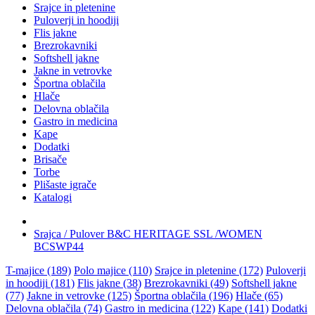
Srajce in pletenine
Puloverji in hoodiji
Flis jakne
Brezrokavniki
Softshell jakne
Jakne in vetrovke
Športna oblačila
Hlače
Delovna oblačila
Gastro in medicina
Kape
Dodatki
Brisače
Torbe
Plišaste igrače
Katalogi
Srajca / Pulover B&C HERITAGE SSL /WOMEN
BCSWP44
T-majice (189)
Polo majice (110)
Srajce in pletenine (172)
Puloverji
in hoodiji (181)
Flis jakne (38)
Brezrokavniki (49)
Softshell jakne
(77)
Jakne in vetrovke (125)
Športna oblačila (196)
Hlače (65)
Delovna oblačila (74)
Gastro in medicina (122)
Kape (141)
Dodatki