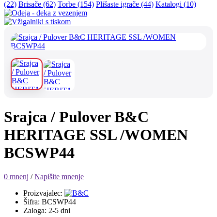
(22)
Brisače (62)
Torbe (154)
Plišaste igrače (44)
Katalogi (10)
Srajca / Pulover B&C
HERITAGE SSL /WOMEN
BCSWP44
0 mnenj
/
Napišite mnenje
Proizvajalec:
Šifra: BCSWP44
Zaloga: 2-5 dni