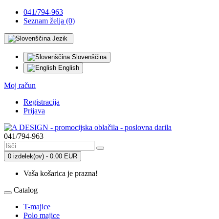
041/794-963
Seznam želja (0)
Jezik
Slovenščina
English
Moj račun
Registracija
Prijava
041/794-963
0 izdelek(ov) - 0.00 EUR
Vaša košarica je prazna!
Catalog
T-majice
Polo majice