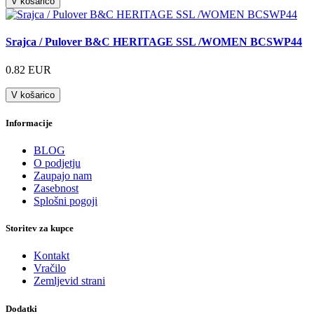
V košarico
Srajca / Pulover B&C HERITAGE SSL /WOMEN BCSWP44
0.82 EUR
V košarico
Informacije
BLOG
O podjetju
Zaupajo nam
Zasebnost
Splošni pogoji
Storitev za kupce
Kontakt
Vračilo
Zemljevid strani
Dodatki