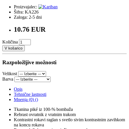
Proizvajalec:
Šifra: KA226
Zaloga: 2-5 dni
10.76 EUR
Količina
V košarico
Razpoložljive možnosti
Velikost
Barva
Opis
Tehnične lastnosti
Mnenja (0) ()
Tkanina piké iz 100-% bombaža
Rebrast ovratnik z vratnim trakom
Kontrastni rokavi raglan s svetlo sivim kontrastnim zavihkom
na koncu rokava