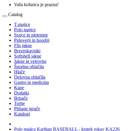
Vaša košarica je prazna!
Catalog
T-majice
Polo majice
Srajce in pletenine
Puloverji in hoodiji
Flis jakne
Brezrokavniki
Softshell jakne
Jakne in vetrovke
Športna oblačila
Hlače
Delovna oblačila
Gastro in medicina
Kape
Dodatki
Brisače
Torbe
Plišaste igrače
Katalogi
Polo majica Kariban BASEBALL - kratek rokav KA226