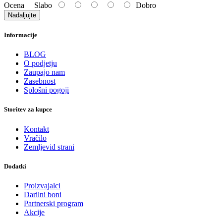
Ocena
Slabo
Dobro
Nadaljujte
Informacije
BLOG
O podjetju
Zaupajo nam
Zasebnost
Splošni pogoji
Storitev za kupce
Kontakt
Vračilo
Zemljevid strani
Dodatki
Proizvajalci
Darilni boni
Partnerski program
Akcije