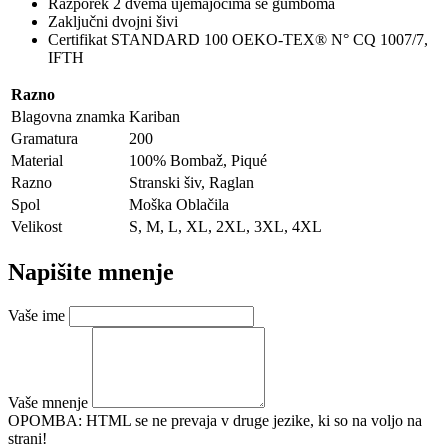
Razporek 2 dvema ujemajočima se gumboma
Zaključni dvojni šivi
Certifikat STANDARD 100 OEKO-TEX® N° CQ 1007/7,
IFTH
Razno
Blagovna znamka
Kariban
Gramatura
200
Material
100% Bombaž, Piqué
Razno
Stranski šiv, Raglan
Spol
Moška Oblačila
Velikost
S, M, L, XL, 2XL, 3XL, 4XL
Napišite mnenje
Vaše ime
Vaše mnenje
OPOMBA:
HTML se ne prevaja v druge jezike, ki so na voljo na
strani!