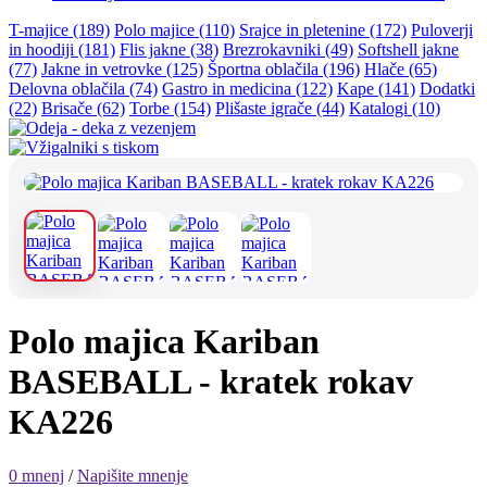
T-majice (189)
Polo majice (110)
Srajce in pletenine (172)
Puloverji
in hoodiji (181)
Flis jakne (38)
Brezrokavniki (49)
Softshell jakne
(77)
Jakne in vetrovke (125)
Športna oblačila (196)
Hlače (65)
Delovna oblačila (74)
Gastro in medicina (122)
Kape (141)
Dodatki
(22)
Brisače (62)
Torbe (154)
Plišaste igrače (44)
Katalogi (10)
Polo majica Kariban
BASEBALL - kratek rokav
KA226
0 mnenj
/
Napišite mnenje