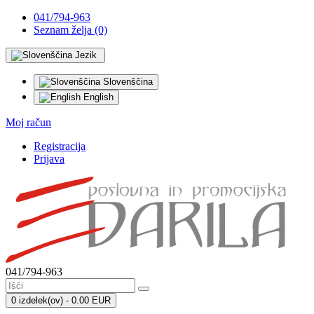
041/794-963
Seznam želja (0)
Jezik
Slovenščina
English
Moj račun
Registracija
Prijava
041/794-963
0 izdelek(ov) - 0.00 EUR